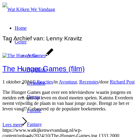
Home
Tag Archief van:
Lenny Kravitz
Genre
Actie
The Hunger Games (film)
Avontuur
1 oktober 2024
/
0 Reacties
/
in
Avontuur
,
Recensies
/
door
Richard Post
Detective
The Hunger Games gaat over een televisieshow waarin jongens en
Drama
meiden een spel op leven en dood moeten spelen. Katniss Everdeen
neemt vrijwillig de plaats in van haar jonge zusje. Brengt ze het er
leven vanaf? Gebaseerd op de populaire boekenreeks.
Familie
Fantasy
Lees meer
https://www.watkijkenwevandaag.nl/wp-
content/uploads/2024/10/The-Hunger-Games.jpg
1333
2000