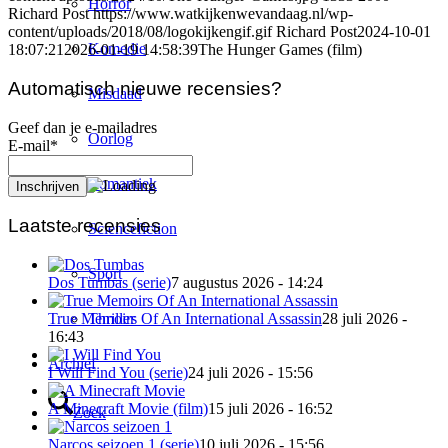
Horror
Richard Post
https://www.watkijkenwevandaag.nl/wp-
content/uploads/2018/08/logokijkengif.gif
Richard Post
2024-10-01
Komedie
18:07:21
2026-01-19 14:58:39
The Hunger Games (film)
Automatisch nieuwe recensies?
Misdaad
Geef dan je e-mailadres
Oorlog
E-mail*
Romantiek
Laatste recensies
Sciencefiction
Sport
Dos Tumbas (serie)
7 augustus 2026 - 14:24
Thriller
True Memoirs Of An International Assassin
28 juli 2026 -
16:43
Archief
I Will Find You (serie)
24 juli 2026 - 15:56
A Minecraft Movie (film)
15 juli 2026 - 16:52
Zoek
Narcos seizoen 1 (serie)
10 juli 2026 - 15:56