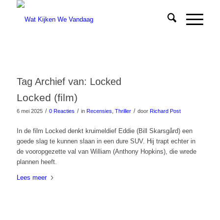
Tag Archief van:
Locked
Locked (film)
/
/
/
6 mei 2025
0 Reacties
in
Recensies
,
Thriller
door
Richard Post
In de film Locked denkt kruimeldief Eddie (Bill Skarsgård) een
goede slag te kunnen slaan in een dure SUV. Hij trapt echter in
de vooropgezette val van William (Anthony Hopkins), die wrede
plannen heeft.
Lees meer