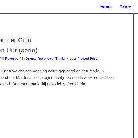
Home
Genre
an der Grijn
n Uur (serie)
/
/
/
0 Reacties
in
Drama
,
Recensies
,
Thriller
door
Richard Post
r zien we dat een aanslag wordt gepleegd op een markt in
rcheur Mardik stelt op eigen houtje een onderzoek in naar een
riend. Daarmee maakt hij ook zichzelf verdacht.