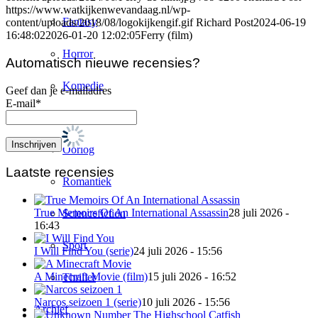
https://www.watkijkenwevandaag.nl/wp-
Fantasy
content/uploads/2018/08/logokijkengif.gif
Richard Post
2024-06-19
16:48:02
2026-01-20 12:02:05
Ferry (film)
Horror
Automatisch nieuwe recensies?
Komedie
Geef dan je e-mailadres
E-mail*
Misdaad
Oorlog
Laatste recensies
Romantiek
True Memoirs Of An International Assassin
28 juli 2026 -
Sciencefiction
16:43
Sport
I Will Find You (serie)
24 juli 2026 - 15:56
A Minecraft Movie (film)
15 juli 2026 - 16:52
Thriller
Narcos seizoen 1 (serie)
10 juli 2026 - 15:56
Archief