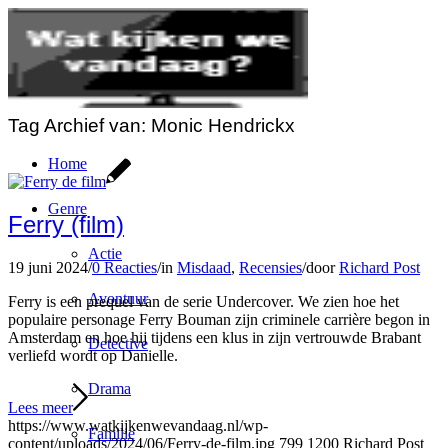
Tag Archief van:
Monic Hendrickx
Home
Genre
Ferry (film)
Actie
19 juni 2024
/
0 Reacties
/
in
Misdaad
,
Recensies
/
door
Richard Post
Avontuur
Ferry is een prequel van de serie Undercover. We zien hoe het
populaire personage Ferry Bouman zijn criminele carrière begon in
Amsterdam en hoe hij tijdens een klus in zijn vertrouwde Brabant
Detective
verliefd wordt op Danielle.
Drama
Lees meer
https://www.watkijkenwevandaag.nl/wp-
Familie
content/uploads/2024/06/Ferry-de-film.jpg
799
1200
Richard Post