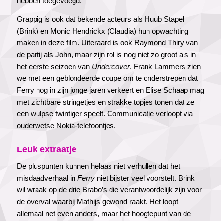
hebben toegevoegd.
Grappig is ook dat bekende acteurs als Huub Stapel
(Brink) en Monic Hendrickx (Claudia) hun opwachting
maken in deze film. Uiteraard is ook Raymond Thiry van
de partij als John, maar zijn rol is nog niet zo groot als in
het eerste seizoen van
Undercover
. Frank Lammers zien
we met een geblondeerde coupe om te onderstrepen dat
Ferry nog in zijn jonge jaren verkeert en Elise Schaap mag
met zichtbare stringetjes en strakke topjes tonen dat ze
een wulpse twintiger speelt. Communicatie verloopt via
ouderwetse Nokia-telefoontjes.
Leuk extraatje
De pluspunten kunnen helaas niet verhullen dat het
misdaadverhaal in
Ferry
niet bijster veel voorstelt. Brink
wil wraak op de drie Brabo’s die verantwoordelijk zijn voor
de overval waarbij Mathijs gewond raakt. Het loopt
allemaal net even anders, maar het hoogtepunt van de