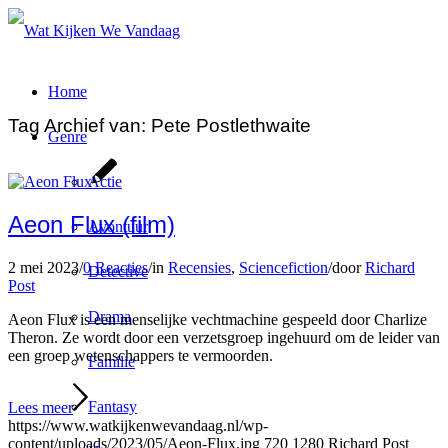
Home
Tag Archief van:
Pete Postlethwaite
Genre
Actie
Aeon Flux (film)
Avontuur
2 mei 2023
/
0 Reacties
/
in
Recensies
,
Sciencefiction
/
door
Richard
Detective
Post
Drama
Aeon Flux is een menselijke vechtmachine gespeeld door Charlize
Theron. Ze wordt door een verzetsgroep ingehuurd om de leider van
een groep wetenschappers te vermoorden.
Familie
Fantasy
Lees meer
https://www.watkijkenwevandaag.nl/wp-
content/uploads/2023/05/Aeon-Flux.jpg
720
1280
Richard Post