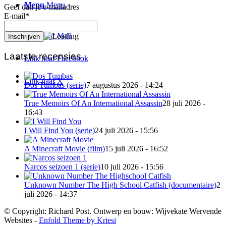
Menu
Menu
Geef dan je e-mailadres
E-mail*
Link naar Mail
Laatste recensies
Link naar Facebook
Link naar X
Dos Tumbas (serie)
7 augustus 2026 - 14:24
True Memoirs Of An International Assassin
28 juli 2026 -
16:43
I Will Find You (serie)
24 juli 2026 - 15:56
A Minecraft Movie (film)
15 juli 2026 - 16:52
Narcos seizoen 1 (serie)
10 juli 2026 - 15:56
Unknown Number The High School Catfish (documentaire)
2
juli 2026 - 14:37
© Copyright: Richard Post. Ontwerp en bouw: Wijvekate Wervende
Websites -
Enfold Theme by Kriesi