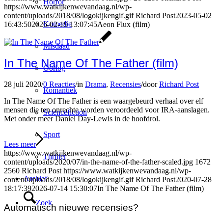
Horror
https://www.watkijkenwevandaag.nl/wp-
content/uploads/2018/08/logokijkengif.gif
Richard Post
2023-05-02
Komedie
16:43:50
2026-02-19 13:07:45
Aeon Flux (film)
Misdaad
In The Name Of The Father (film)
Oorlog
28 juli 2020
/
0 Reacties
/
in
Drama
,
Recensies
/
door
Richard Post
Romantiek
In The Name Of The Father is een waargebeurd verhaal over elf
mensen die ten onrechte worden veroordeeld voor IRA-aanslagen.
Sciencefiction
Met onder meer Daniel Day-Lewis in de hoofdrol.
Sport
Lees meer
https://www.watkijkenwevandaag.nl/wp-
Thriller
content/uploads/2020/07/in-the-name-of-the-father-scaled.jpg
1672
2560
Richard Post
https://www.watkijkenwevandaag.nl/wp-
Archief
content/uploads/2018/08/logokijkengif.gif
Richard Post
2020-07-28
18:17:39
2026-07-14 15:30:07
In The Name Of The Father (film)
Zoek
Automatisch nieuwe recensies?