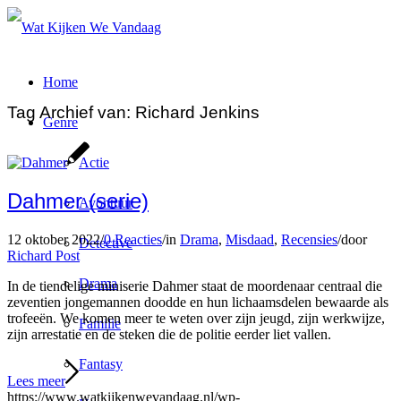
Home
Tag Archief van:
Richard Jenkins
Genre
Actie
Dahmer (serie)
Avontuur
12 oktober 2022
/
0 Reacties
/
in
Drama
,
Misdaad
,
Recensies
/
door
Detective
Richard Post
Drama
In de tiendelige miniserie Dahmer staat de moordenaar centraal die
zeventien jongemannen doodde en hun lichaamsdelen bewaarde als
trofeeën. We komen meer te weten over zijn jeugd, zijn werkwijze,
Familie
zijn arrestatie en de steken die de politie eerder liet vallen.
Fantasy
Lees meer
https://www.watkijkenwevandaag.nl/wp-