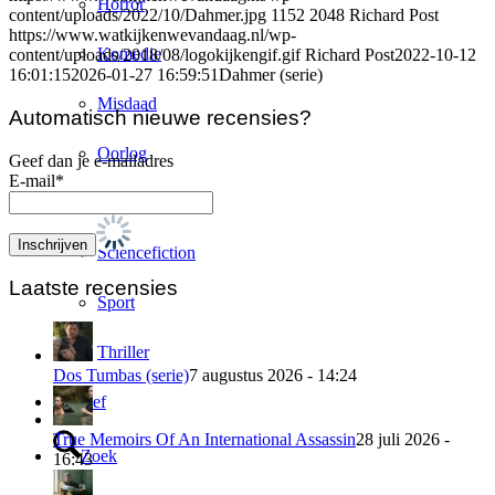
Horror
content/uploads/2022/10/Dahmer.jpg
1152
2048
Richard Post
https://www.watkijkenwevandaag.nl/wp-
Komedie
content/uploads/2018/08/logokijkengif.gif
Richard Post
2022-10-12
16:01:15
2026-01-27 16:59:51
Dahmer (serie)
Misdaad
Automatisch nieuwe recensies?
Oorlog
Geef dan je e-mailadres
E-mail*
Romantiek
Sciencefiction
Laatste recensies
Sport
Thriller
Dos Tumbas (serie)
7 augustus 2026 - 14:24
Archief
True Memoirs Of An International Assassin
28 juli 2026 -
Zoek
16:43