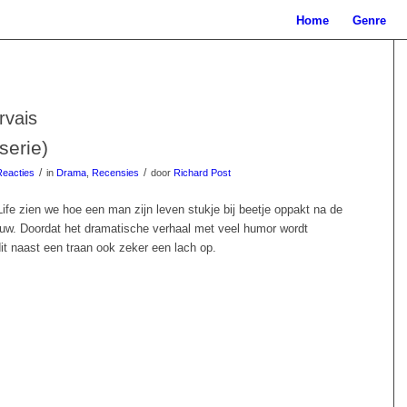
Home
Genre
rvais
(serie)
/
/
Reacties
in
Drama
,
Recensies
door
Richard Post
 Life zien we hoe een man zijn leven stukje bij beetje oppakt na de
ouw. Doordat het dramatische verhaal met veel humor wordt
dit naast een traan ook zeker een lach op.