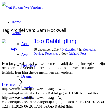
Home
Tag Archief van:
Sam Rockwell
Genre
Jojo Rabbit (film)
Actie
30 december 2019
/
0 Reacties
/
in
Komedie
,
Oorlog
,
Recensies
/
door
Richard Post
Avontuur
Een jongetje dat nazi wil worden en daarbij de hulp inroept van zijn
Detective
denkbeeldige vriend Hitler? Jojo Rabbit is hilarisch en flauw
tegelijk. Een film die de meningen zal verdelen.
Drama
Lees meer
Familie
https://www.watkijkenwevandaag.nl/wp-
content/uploads/2019/12/Jojo-Rabbit.jpg
981
1746
Richard Post
https://www.watkijkenwevandaag.nl/wp-
Fantasy
content/uploads/2018/08/logokijkengif.gif
Richard Post
2019-12-30
12:17:11
2026-06-26 17:01:59
Jojo Rabbit (film)