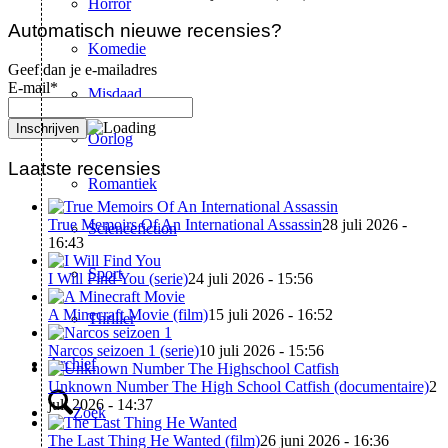
Horror
Automatisch nieuwe recensies?
Komedie
Geef dan je e-mailadres
E-mail*
Misdaad
Oorlog
Laatste recensies
Romantiek
True Memoirs Of An International Assassin
28 juli 2026 -
Sciencefiction
16:43
Sport
I Will Find You (serie)
24 juli 2026 - 15:56
A Minecraft Movie (film)
15 juli 2026 - 16:52
Thriller
Narcos seizoen 1 (serie)
10 juli 2026 - 15:56
Archief
Unknown Number The High School Catfish (documentaire)
2
juli 2026 - 14:37
Zoek
The Last Thing He Wanted (film)
26 juni 2026 - 16:36