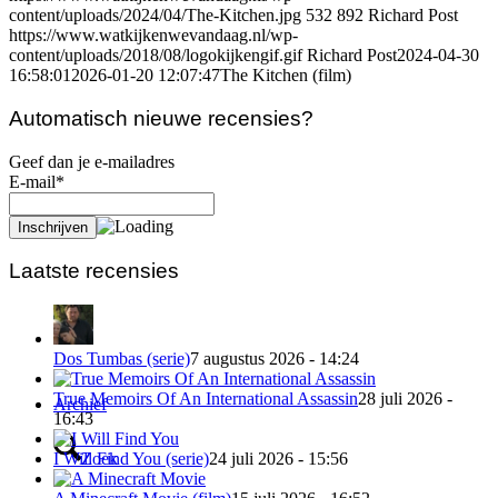
content/uploads/2024/04/The-Kitchen.jpg
532
892
Richard Post
https://www.watkijkenwevandaag.nl/wp-
content/uploads/2018/08/logokijkengif.gif
Richard Post
2024-04-30
16:58:01
2026-01-20 12:07:47
The Kitchen (film)
Automatisch nieuwe recensies?
Geef dan je e-mailadres
E-mail*
Laatste recensies
Dos Tumbas (serie)
7 augustus 2026 - 14:24
True Memoirs Of An International Assassin
28 juli 2026 -
Archief
16:43
Zoek
I Will Find You (serie)
24 juli 2026 - 15:56