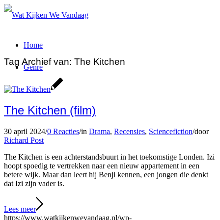
Home
Tag Archief van:
The Kitchen
Genre
The Kitchen (film)
30 april 2024
/
0 Reacties
/
in
Drama
,
Recensies
,
Sciencefiction
/
door
Richard Post
The Kitchen is een achterstandsbuurt in het toekomstige Londen. Izi
hoopt spoedig te vertrekken naar een nieuw appartement in een
betere wijk. Maar dan leert hij Benji kennen, een jongen die denkt
dat Izi zijn vader is.
Lees meer
https://www.watkijkenwevandaag.nl/wp-