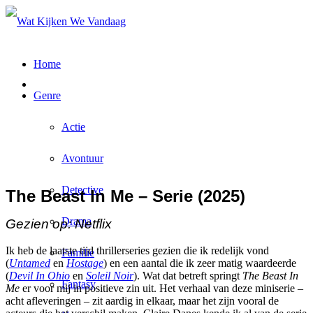
Home
Genre
Actie
Avontuur
Detective
The Beast In Me – Serie (2025)
Drama
Gezien op: Netflix
Ik heb de laatste tijd thrillerseries gezien die ik redelijk vond
Familie
(
Untamed
en
Hostage
) en een aantal die ik zeer matig waardeerde
(
Devil In Ohio
en
Soleil Noir
). Wat dat betreft springt
The Beast In
Fantasy
Me
er voor mij in positieve zin uit. Het verhaal van deze miniserie –
acht afleveringen – zit aardig in elkaar, maar het zijn vooral de