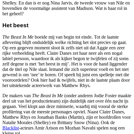
Shelley. En dan is er nog Nina Jarvis, de tweede vrouw van Nile en
bovendien de voormalige assistent van Madison. Wat is haar rol in
het geheel?
Het beest
The Beast In Me
boeide mij van begin tot einde. Tot de laatste
aflevering blijft onduidelijk welke richting het slot precies op gaat.
Op een gegeven moment sloot ik zelfs niet uit dat Aggie een zeer
rijke verbeelding heeft. Claire Danes zet haar neer als een nogal
labiel persoon, waardoor ik als kijker begon te twijfelen of zij soms
zelf degene is met ‘het beest in mij’. Het is voor de hand liggender
dat de titel op Nile slaat. Iemand die zich superieur voelt en het niet
gewend is om ‘nee’ te horen. Of speelt hij juist een spelletje met die
vooroordelen? Ook hier had ik twijfels, niet in de laatste plaats door
het uitstekende acteerwerk van Matthew Rhys.
De makers van
The Beast In Me
(onder anderen Jodie Foster maakte
deel uit van het productieteam) zijn duidelijk niet over één nacht ijs
gegaan. Veel klopt aan deze miniserie, waarbij mij vooral de sterke
profilering van de meeste personages opviel. Naast Claire Danes,
Matthew Rhys en Jonathan Banks (Martin), zijn er hoofdrollen voor
Natalie Morales (Shelley) en Brittany Snow (Nina). Ook de
Blacklist
-acteurs Amir Arison en Mozhan Navabi spelen nog een
kleine rol.