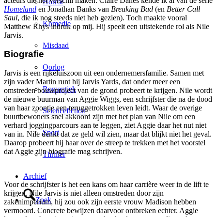
acteurs die het verschil maken. Claire Danes kende ik al van de serie
Horror
Homeland
en Jonathan Banks van
Breaking Bad
(en
Better Call
Saul
, die ik nog steeds niet heb gezien). Toch maakte vooral
Komedie
Matthew Rhys indruk op mij. Hij speelt een uitstekende rol als Nile
Jarvis.
Misdaad
Biografie
Oorlog
Jarvis is een rijkeluiszoon uit een ondernemersfamilie. Samen met
zijn vader Martin runt hij Jarvis Yards, dat onder meer een
Romantiek
omstreden bouwproject van de grond probeert te krijgen. Nile wordt
de nieuwe buurman van Aggie Wiggs, een schrijfster die na de dood
van haar zoontje een teruggetrokken leven leidt. Waar de overige
Sciencefiction
buurtbewoners snel akkoord zijn met het plan van Nile om een
verhard joggingparcours aan te leggen, ziet Aggie daar het nut niet
Sport
van in. Nile denkt dat ze geld wil zien, maar dat blijkt niet het geval.
Daarop probeert hij haar over de streep te trekken met het voorstel
dat Aggie zijn biografie mag schrijven.
Thriller
Archief
Voor de schrijfster is het een kans om haar carrière weer in de lift te
krijgen. Nile Jarvis is niet alleen omstreden door zijn
Zoek
zakenimperium, hij zou ook zijn eerste vrouw Madison hebben
vermoord. Concrete bewijzen daarvoor ontbreken echter. Aggie