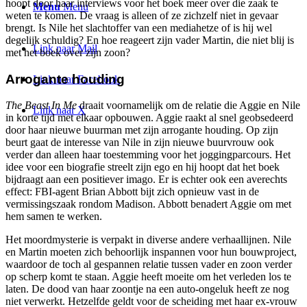
hoopt door haar interviews voor het boek meer over die zaak te
Menu
Menu
weten te komen. De vraag is alleen of ze zichzelf niet in gevaar
brengt. Is Nile het slachtoffer van een mediahetze of is hij wel
degelijk schuldig? En hoe reageert zijn vader Martin, die niet blij is
Link naar Mail
met het boek over zijn zoon?
Arrogante houding
Link naar Facebook
The Beast In Me
draait voornamelijk om de relatie die Aggie en Nile
Link naar X
in korte tijd met elkaar opbouwen. Aggie raakt al snel geobsedeerd
door haar nieuwe buurman met zijn arrogante houding. Op zijn
beurt gaat de interesse van Nile in zijn nieuwe buurvrouw ook
verder dan alleen haar toestemming voor het joggingparcours. Het
idee voor een biografie streelt zijn ego en hij hoopt dat het boek
bijdraagt aan een positiever imago. Er is echter ook een averechts
effect: FBI-agent Brian Abbott bijt zich opnieuw vast in de
vermissingszaak rondom Madison. Abbott benadert Aggie om met
hem samen te werken.
Het moordmysterie is verpakt in diverse andere verhaallijnen. Nile
en Martin moeten zich behoorlijk inspannen voor hun bouwproject,
waardoor de toch al gespannen relatie tussen vader en zoon verder
op scherp komt te staan. Aggie heeft moeite om het verleden los te
laten. De dood van haar zoontje na een auto-ongeluk heeft ze nog
niet verwerkt. Hetzelfde geldt voor de scheiding met haar ex-vrouw