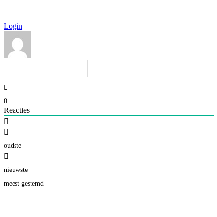
Login
0
Reacties
oudste
nieuwste
meest gestemd