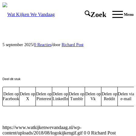
Zoek
Menu
/
/
5 september 2025
0 Reacties
door
Richard Post
Deel dit stuk
Delen op
Delen op
Delen op
Delen op
Delen op
Delen op
Delen op
Delen via
Facebook
X
Pinterest
LinkedIn
Tumblr
Vk
Reddit
e-mail
https://www.watkijkenwevandaag.nl/wp-
content/uploads/2018/08/logokijkengif.gif
0
0
Richard Post