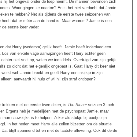
 als hij het ongeval onder de loep neemt. De mannen bevonden zich
dres. Waar gingen ze naartoe? En is het niet verdacht dat Jamie
leken te hebben? Net als tijdens de eerste twee seizoenen van
ee heeft dat er méér aan de hand is. Maar waarom? Jamie is een
r de eerste keer vader.
en dat Harry (wederom) gelijk heeft. Jamie heeft inderdaad een
d. Los van enkele vage aanwijzingen heeft Harry echter geen
echter niet snel op, weten we inmiddels. Overtuigd van zijn gelijk
Zelfs zo dicht dat het eigenlijk ongepast is. Gaat Harry dit keer niet
 werkt wel. Jamie breekt en geeft Harry een inkijkje in zijn
lleen: aanvaardt hij hulp of wil hij zijn straf ontlopen?
te trekken met de eerste twee delen, is
The Sinner
seizoen 3 toch
onker. Ergens heb je medelijden met de psychopaat Jamie, maar
ze man nauwelijks is te helpen. Zeker als stukje bij beetje zijn
gd. In het heden moet Harry alle zeilen bijzetten om de situatie
 Dat blijft spannend tot en met de laatste aflevering. Ook dit derde
.