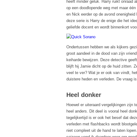
heeft minder geluk. Harry ruikt onraad
op een doodlopende weg met maar één a
en Nick eerder op de avond onenigheid 
deze serie is Harry de enige die het id
geliefde docent en wordt binnenkort voo
Ondertussen hebben we als kijkers gezi
groot aandeel in de dood van zijn vrien
keiharde bewijzen. Deze detective geeft 
blijft hij Jamie dicht op de huid zitten. 
veel te ver? Wat je er ook van vindt, het
duistere heden en verleden. De vraag is a
Heel donker
Hoewel er uiteraard vergelijkingen zijn 
heel anders. Dit deel is vooral heel d
tegelijkertijd is er ook het besef dat de
verleden met flashbacks wordt blootgele
niet compleet uit de hand te laten lopen.
seizoen vond ik daardoor weer erg goed