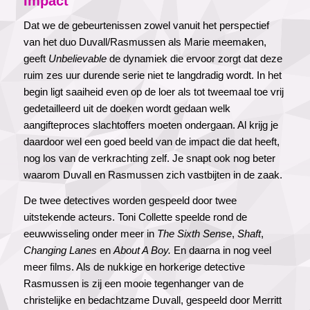
Impact
Dat we de gebeurtenissen zowel vanuit het perspectief
van het duo Duvall/Rasmussen als Marie meemaken,
geeft
Unbelievable
de dynamiek die ervoor zorgt dat deze
ruim zes uur durende serie niet te langdradig wordt. In het
begin ligt saaiheid even op de loer als tot tweemaal toe vrij
gedetailleerd uit de doeken wordt gedaan welk
aangifteproces slachtoffers moeten ondergaan. Al krijg je
daardoor wel een goed beeld van de impact die dat heeft,
nog los van de verkrachting zelf. Je snapt ook nog beter
waarom Duvall en Rasmussen zich vastbijten in de zaak.
De twee detectives worden gespeeld door twee
uitstekende acteurs. Toni Collette speelde rond de
eeuwwisseling onder meer in
The Sixth Sense
,
Shaft
,
Changing Lanes
en
About A Boy.
En daarna in nog veel
meer films. Als de nukkige en horkerige detective
Rasmussen is zij een mooie tegenhanger van de
christelijke en bedachtzame Duvall, gespeeld door Merritt