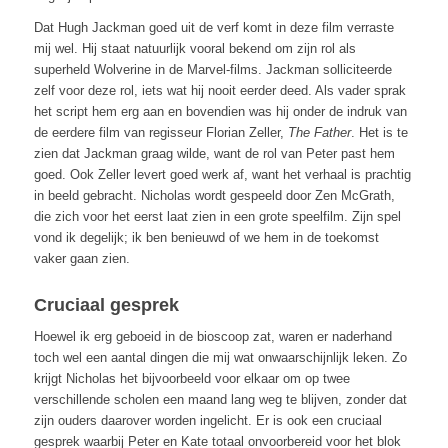
Dat Hugh Jackman goed uit de verf komt in deze film verraste
mij wel. Hij staat natuurlijk vooral bekend om zijn rol als
superheld Wolverine in de Marvel-films. Jackman solliciteerde
zelf voor deze rol, iets wat hij nooit eerder deed. Als vader sprak
het script hem erg aan en bovendien was hij onder de indruk van
de eerdere film van regisseur Florian Zeller,
The Father
. Het is te
zien dat Jackman graag wilde, want de rol van Peter past hem
goed. Ook Zeller levert goed werk af, want het verhaal is prachtig
in beeld gebracht. Nicholas wordt gespeeld door Zen McGrath,
die zich voor het eerst laat zien in een grote speelfilm. Zijn spel
vond ik degelijk; ik ben benieuwd of we hem in de toekomst
vaker gaan zien.
Cruciaal gesprek
Hoewel ik erg geboeid in de bioscoop zat, waren er naderhand
toch wel een aantal dingen die mij wat onwaarschijnlijk leken. Zo
krijgt Nicholas het bijvoorbeeld voor elkaar om op twee
verschillende scholen een maand lang weg te blijven, zonder dat
zijn ouders daarover worden ingelicht. Er is ook een cruciaal
gesprek waarbij Peter en Kate totaal onvoorbereid voor het blok