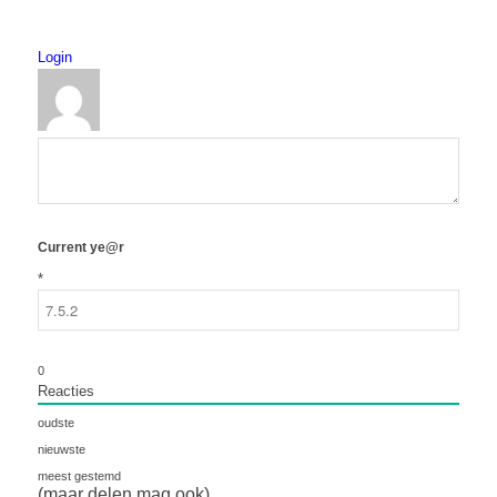
Login
Current ye@r
*
0
Reacties
oudste
nieuwste
meest gestemd
(maar delen mag ook)