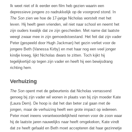
Ik weet niet of ik eerder een film heb gezien waarin een
depressieve jongere zo nadrukkelijk op de voorgrond stond. In
The Son
zien we hoe de 17-jarige Nicholas worstelt met het
leven. Hij heeft geen vrienden, wil niet naar school en neemt het
zijn ouders kwalijk dat ze zijn gescheiden. Met name dat laatste
weegt zwaar mee in zijn gemoedstoestand. Het feit dat zijn vader
Peter (gespeeld door Hugh Jackman) het gezin verliet voor de
jongere Beth (Vanessa Kirby) en met haar nog een veel jonger
kindje kreeg, lijkt Nicholas dwars te zitten. Toch kijkt hij
tegelijkertijd op tegen zijn vader en heeft hij een bewijsdrang
richting hem.
Verhuizing
The Son
opent met de gebeurtenis dat Nicholas verrassend
genoeg bij zijn vader wil wonen in plaats van bij zijn moeder Kate
(Laura Dern). De hoop is dat het dan beter zal gaan met de
jongen, maar de verhuizing heeft een grote impact op iedereen.
Peter moet ineens verantwoordelijkheid nemen voor de zoon waar
hij de laatste jaren nauwelijks naar heeft omgekeken, Kate vindt
dat ze heeft gefaald en Beth moet accepteren dat haar gezinnetje