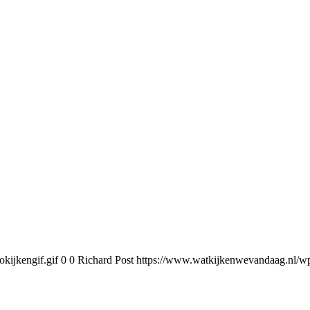
kijkengif.gif
0
0
Richard Post
https://www.watkijkenwevandaag.nl/wp-