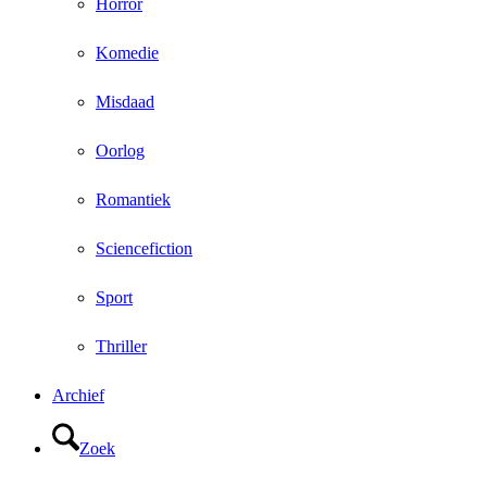
Horror
Komedie
Misdaad
Oorlog
Romantiek
Sciencefiction
Sport
Thriller
Archief
Zoek