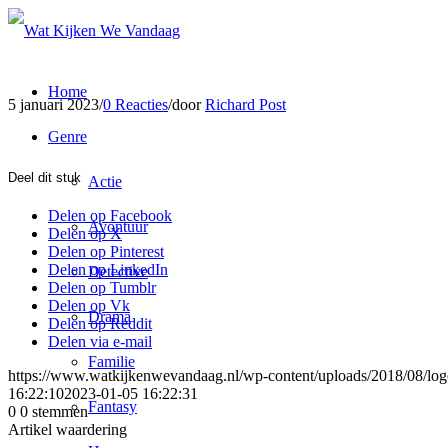
Home
5 januari 2023
/
0 Reacties
/
door
Richard Post
Genre
Deel dit stuk
Actie
Delen op Facebook
Avontuur
Delen op X
Delen op Pinterest
Delen op LinkedIn
Detective
Delen op Tumblr
Delen op Vk
Drama
Delen op Reddit
Delen via e-mail
Familie
https://www.watkijkenwevandaag.nl/wp-content/uploads/2018/08/logo
16:22:10
2023-01-05 16:22:31
Fantasy
0
0
stemmen
Artikel waardering