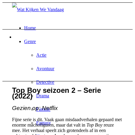
Home
Genre
Actie
Avontuur
Detective
Top Boy seizoen 2 – Serie
(2022)
Drama
Gezien op: Netflix
Familie
Fijne serie is dit. Vaak gaan misdaadverhalen gepaard met
Fantasy
enorme machofiguren, maar dat valt in
Top Boy
reuze
mee. Het verhaal speelt zich grotendeels af in een