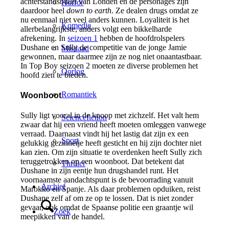
achterstandsbuurt van Londen en de personages zijn
Horror
daardoor heel
down to earth
. Ze dealen drugs omdat ze
nu eenmaal niet veel anders kunnen. Loyaliteit is het
Komedie
allerbelangrijkste, anders volgt een bikkelharde
afrekening. In
seizoen 1
hebben de hoofdrolspelers
Dushane en Sully de competitie van de jonge Jamie
Misdaad
gewonnen, maar daarmee zijn ze nog niet onaantastbaar.
In Top Boy seizoen 2 moeten ze diverse problemen het
Oorlog
hoofd zien te bieden.
Romantiek
Woonboot
Sully ligt vooral in de knoop met zichzelf. Het valt hem
Sciencefiction
zwaar dat hij een vriend heeft moeten omleggen vanwege
verraad. Daarnaast vindt hij het lastig dat zijn ex een
Sport
gelukkig gezinnetje heeft gesticht en hij zijn dochter niet
kan zien. Om zijn situatie te overdenken heeft Sully zich
teruggetrokken op een woonboot. Dat betekent dat
Thriller
Dushane in zijn eentje hun drugshandel runt. Het
voornaamste aandachtspunt is de bevoorrading vanuit
Archief
Marokko en Spanje. Als daar problemen opduiken, reist
Dushane zelf af om ze op te lossen. Dat is niet zonder
gevaar, ook omdat de Spaanse politie een graantje wil
Zoek
meepikken van de handel.