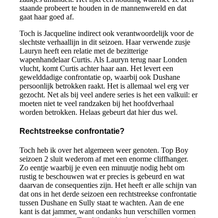
staande probeert te houden in de mannenwereld en dat
gaat haar goed af.
Toch is Jacqueline indirect ook verantwoordelijk voor de
slechtste verhaallijn in dit seizoen. Haar verwende zusje
Lauryn heeft een relatie met de bezitterige
wapenhandelaar Curtis. Als Lauryn terug naar Londen
vlucht, komt Curtis achter haar aan. Het levert een
gewelddadige confrontatie op, waarbij ook Dushane
persoonlijk betrokken raakt. Het is allemaal wel erg ver
gezocht. Net als bij veel andere series is het een valkuil: er
moeten niet te veel randzaken bij het hoofdverhaal
worden betrokken. Helaas gebeurt dat hier dus wel.
Rechtstreekse confrontatie?
Toch heb ik over het algemeen weer genoten. Top Boy
seizoen 2 sluit wederom af met een enorme cliffhanger.
Zo eentje waarbij je even een minuutje nodig hebt om
rustig te beschouwen wat er precies is gebeurd en wat
daarvan de consequenties zijn. Het heeft er alle schijn van
dat ons in het derde seizoen een rechtstreekse confrontatie
tussen Dushane en Sully staat te wachten. Aan de ene
kant is dat jammer, want ondanks hun verschillen vormen