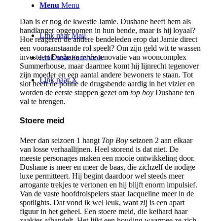
Menu
Menu
Dan is er nog de kwestie Jamie. Dushane heeft hem als
handlanger opgenomen in hun bende, maar is hij loyaal?
Link naar Mail
Hoe reageren de andere bendeleden erop dat Jamie direct
een vooraanstaande rol speelt? Om zijn geld wit te wassen
investeert Dushane in de renovatie van wooncomplex
Link naar Facebook
Summerhouse, maar daarmee komt hij lijnrecht tegenover
zijn moeder en een aantal andere bewoners te staan. Tot
Link naar X
slot heeft de politie de drugsbende aardig in het vizier en
worden de eerste stappen gezet om
top boy
Dushane ten
val te brengen.
Stoere meid
Meer dan seizoen 1 hangt
Top Boy
seizoen 2 aan elkaar
van losse verhaallijnen. Heel storend is dat niet. De
meeste personages maken een mooie ontwikkeling door.
Dushane is meer en meer de baas, die zichzelf de nodige
luxe permitteert. Hij begint daardoor wel steeds meer
arrogante trekjes te vertonen en hij blijft enorm impulsief.
Van de vaste hoofdrolspelers staat Jacqueline meer in de
spotlights. Dat vond ik wel leuk, want zij is een apart
figuur in het geheel. Een stoere meid, die keihard haar
zaakjes afhandelt. Het lijkt een houding waarmee ze zich