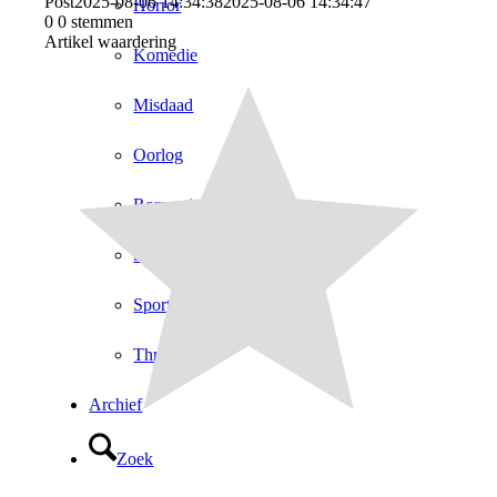
Post
2025-08-06 14:34:38
2025-08-06 14:34:47
Horror
0
0
stemmen
Artikel waardering
Komedie
Misdaad
Oorlog
Romantiek
Sciencefiction
Sport
Thriller
Archief
Zoek