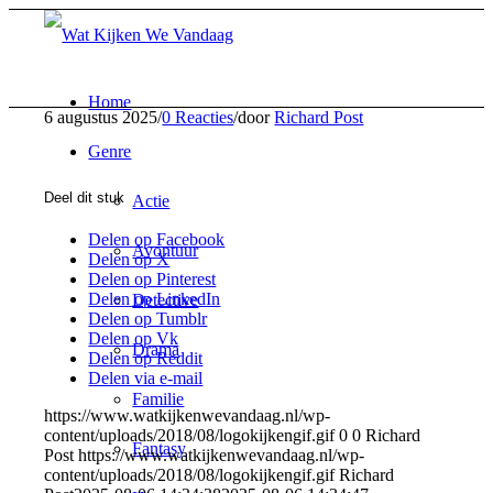
Home
6 augustus 2025
/
0 Reacties
/
door
Richard Post
Genre
Deel dit stuk
Actie
Delen op Facebook
Avontuur
Delen op X
Delen op Pinterest
Delen op LinkedIn
Detective
Delen op Tumblr
Delen op Vk
Drama
Delen op Reddit
Delen via e-mail
Familie
https://www.watkijkenwevandaag.nl/wp-
content/uploads/2018/08/logokijkengif.gif
0
0
Richard
Fantasy
Post
https://www.watkijkenwevandaag.nl/wp-
content/uploads/2018/08/logokijkengif.gif
Richard