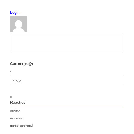
Login
Current ye@r
*
0
Reacties
oudste
nieuwste
meest gestemd