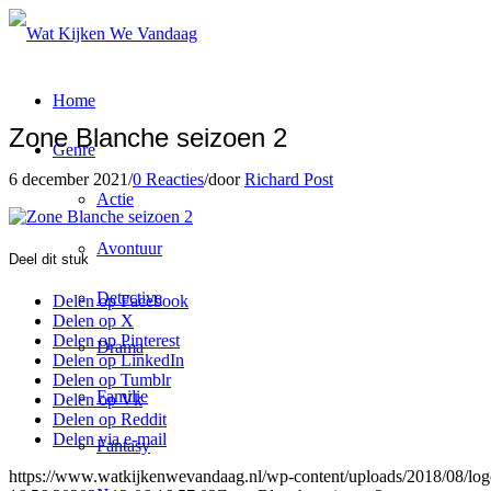
Home
Zone Blanche seizoen 2
Genre
6 december 2021
/
0 Reacties
/
door
Richard Post
Actie
Avontuur
Deel dit stuk
Detective
Delen op Facebook
Delen op X
Delen op Pinterest
Drama
Delen op LinkedIn
Delen op Tumblr
Familie
Delen op Vk
Delen op Reddit
Delen via e-mail
Fantasy
https://www.watkijkenwevandaag.nl/wp-content/uploads/2018/08/logo