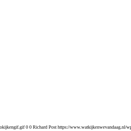
kijkengif.gif
0
0
Richard Post
https://www.watkijkenwevandaag.nl/wp-