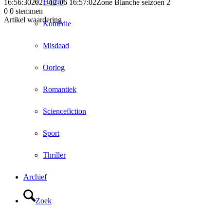
Horror
16:56:30
2021-12-06 16:57:02
Zone Blanche seizoen 2
0
0
stemmen
Artikel waardering
Komedie
Misdaad
Oorlog
Romantiek
Sciencefiction
Sport
Thriller
Archief
Zoek