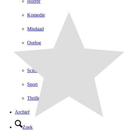
Horror
Komedie
Misdaad
Oorlog
Romantiek
Sciencefiction
Sport
Thriller
Archief
Zoek