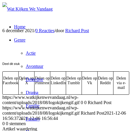
Home
6 december 2021
/
0 Reacties
/
door
Richard Post
Genre
Actie
Deel dit stuk
Avontuur
Delen op
Delen op
Delen op
Delen op
Delen op
Delen op
Delen op
Delen
Detective
Facebook
X
Pinterest
LinkedIn
Tumblr
Vk
Reddit
via e-
mail
Drama
https://www.watkijkenwevandaag.nl/wp-
content/uploads/2018/08/logokijkengif.gif
0
0
Richard Post
Familie
https://www.watkijkenwevandaag.nl/wp-
content/uploads/2018/08/logokijkengif.gif
Richard Post
2021-12-06
16:56:37
2021-12-06 16:56:44
Fantasy
0
0
stemmen
Artikel waardering