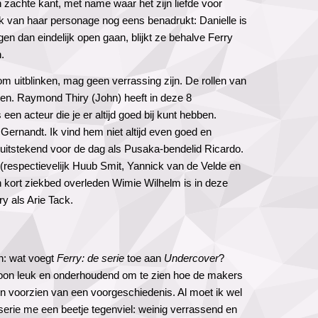
jn zachte kant, met name waar het zijn liefde voor
iek van haar personage nog eens benadrukt: Danielle is
gen dan eindelijk open gaan, blijkt ze behalve Ferry
.
uitblinken, mag geen verrassing zijn. De rollen van
even. Raymond Thiry (John) heeft in deze 8
 een acteur die je er altijd goed bij kunt hebben.
Gernandt. Ik vind hem niet altijd even goed en
 uitstekend voor de dag als Pusaka-bendelid Ricardo.
(respectievelijk Huub Smit, Yannick van de Velde en
 kort ziekbed overleden Wimie Wilhelm is in deze
y als Arie Tack.
en: wat voegt
Ferry: de serie
toe aan
Undercover
?
gewoon leuk en onderhoudend om te zien hoe de makers
n voorzien van een voorgeschiedenis. Al moet ik wel
erie me een beetje tegenviel: weinig verrassend en