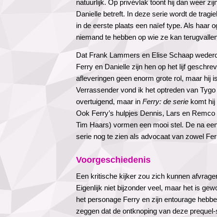
natuurlijk. Op privévlak toont hij dan weer zi
Danielle betreft. In deze serie wordt de trag
in de eerste plaats een naïef type. Als haar o
niemand te hebben op wie ze kan terugvallen
Dat Frank Lammers en Elise Schaap wederom 
Ferry en Danielle zijn hen op het lijf geschr
afleveringen geen enorm grote rol, maar hij is
Verrassender vond ik het optreden van Tygo 
overtuigend, maar in
Ferry: de serie
komt hij
Ook Ferry’s hulpjes Dennis, Lars en Remco 
Tim Haars) vormen een mooi stel. De na een
serie nog te zien als advocaat van zowel Ferr
Voorgeschiedenis
Een kritische kijker zou zich kunnen afvrag
Eigenlijk niet bijzonder veel, maar het is 
het personage Ferry en zijn entourage hebbe
zeggen dat de ontknoping van deze prequel-s