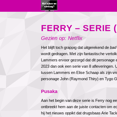
FERRY – SERIE (
Gezien op: Netflix
Het blijft toch grappig dat uitgerekend de
bad
wordt gedragen. Met zijn fantastische verto
Lammers ervoor gezorgd dat dit personage e
2023 dan ook een serie van 8 afleveringen. 
tussen Lammers en Elise Schaap als zijn vrou
personage John (Raymond Thiry) en Tygo Ge
Pusaka
Aan het begin van deze serie is Ferry nog e
ontbreekt hem aan de juiste contacten om ech
hij het nieuws oppikt dat drugsbaas Arie Tack 