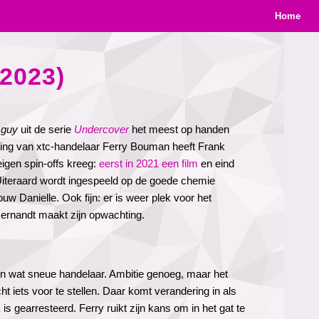
Home
2023)
 guy
uit de serie
Undercover
het meest op handen
lking van xtc-handelaar Ferry Bouman heeft Frank
igen spin-offs kreeg:
eerst in 2021 een film
en eind
Uiteraard wordt ingespeeld op de goede chemie
w Danielle. Ook fijn: er is weer plek voor het
rnandt maakt zijn opwachting.
en wat sneue handelaar. Ambitie genoeg, maar het
t iets voor te stellen. Daar komt verandering in als
is gearresteerd. Ferry ruikt zijn kans om in het gat te