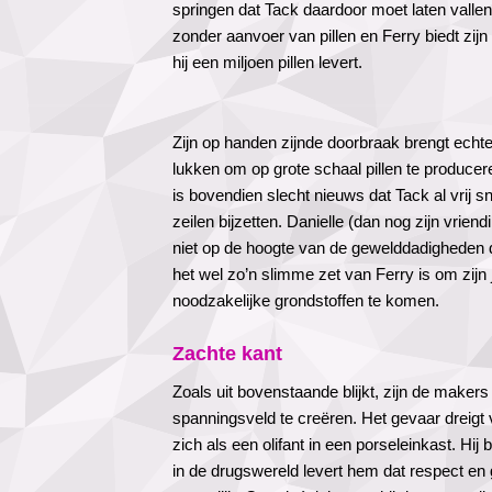
springen dat Tack daardoor moet laten valle
zonder aanvoer van pillen en Ferry biedt zijn
hij een miljoen pillen levert.
Zijn op handen zijnde doorbraak brengt echt
lukken om op grote schaal pillen te produce
is bovendien slecht nieuws dat Tack al vrij s
zeilen bijzetten. Danielle (dan nog zijn vrie
niet op de hoogte van de gewelddadigheden d
het wel zo’n slimme zet van Ferry is om zij
noodzakelijke grondstoffen te komen.
Zachte kant
Zoals uit bovenstaande blijkt, zijn de make
spanningsveld te creëren. Het gevaar dreigt
zich als een olifant in een porseleinkast. Hij bl
in de drugswereld levert hem dat respect en g