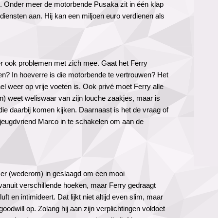
n. Onder meer de motorbende Pusaka zit in één klap
 diensten aan. Hij kan een miljoen euro verdienen als
er ook problemen met zich mee. Gaat het Ferry
ren? In hoeverre is die motorbende te vertrouwen? Het
nel weer op vrije voeten is. Ook privé moet Ferry alle
ndin) weet weliswaar van zijn louche zaakjes, maar is
ie daarbij komen kijken. Daarnaast is het de vraag of
n jeugdvriend Marco in te schakelen om aan de
rs er (wederom) in geslaagd om een mooi
 vanuit verschillende hoeken, maar Ferry gedraagt
uft en intimideert. Dat lijkt niet altijd even slim, maar
oodwill op. Zolang hij aan zijn verplichtingen voldoet