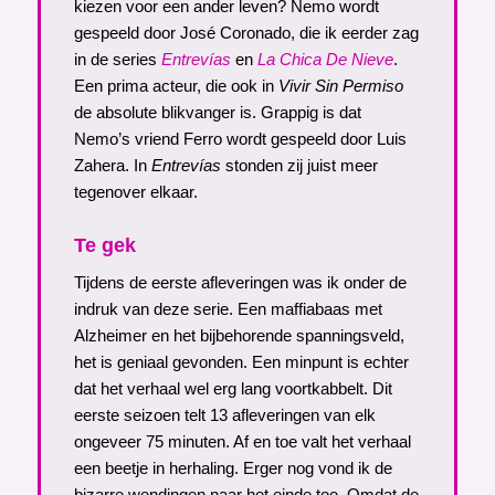
kiezen voor een ander leven? Nemo wordt
gespeeld door José Coronado, die ik eerder zag
in de series
Entrevías
en
La Chica De Nieve
.
Een prima acteur, die ook in
Vivir Sin Permiso
de absolute blikvanger is. Grappig is dat
Nemo’s vriend Ferro wordt gespeeld door Luis
Zahera. In
Entrevías
stonden zij juist meer
tegenover elkaar.
Te gek
Tijdens de eerste afleveringen was ik onder de
indruk van deze serie. Een maffiabaas met
Alzheimer en het bijbehorende spanningsveld,
het is geniaal gevonden. Een minpunt is echter
dat het verhaal wel erg lang voortkabbelt. Dit
eerste seizoen telt 13 afleveringen van elk
ongeveer 75 minuten. Af en toe valt het verhaal
een beetje in herhaling. Erger nog vond ik de
bizarre wendingen naar het einde toe. Omdat de