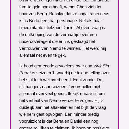
familie geld nodig heeft, wendt Chon zich tot
haar zus Berta. Behalve dat ze nogal rancuneus
is, is Berta een raar personage. Net als haar
bloedirritante stiefzoon Daniel. Al even vaag is
de ontknoping van de verhaallijn over een
undercoveragent die erin is geslaagd het
vertrouwen van Nemo te winnen. Het werd mij
allemaal net even te gek.
Ik houd gemengde gevoelens over aan
Vivir Sin
Permiso
seizoen 1, waarbij de teleurstelling over
het slot toch wel overheerst. Echt zonde. De
cliffhangers naar seizoen 2 voorspellen niet
allemaal evenveel goeds. Ik kijk ernaar uit om
het verhaal van Nemo verder te volgen. Hij is
duidelijk aan het aftakelen en het blijft de vraag
wie hem gaat opvolgen. Een minder prettig
vooruitzicht is dat Berta en Daniel een nog
grotere rol lijken te claimen. Ik hoop op positieve