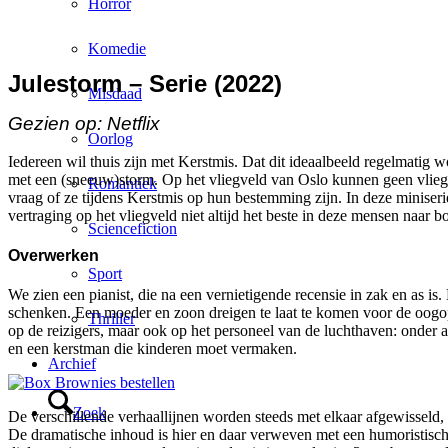
Horror
Komedie
Julestorm – Serie (2022)
Misdaad
Gezien op: Netflix
Oorlog
Iedereen wil thuis zijn met Kerstmis. Dat dit ideaalbeeld regelmatig 
met een (sneeuw)storm. Op het vliegveld van Oslo kunnen geen vliegtu
Romantiek
vraag of ze tijdens Kerstmis op hun bestemming zijn. In deze miniserie
vertraging op het vliegveld niet altijd het beste in deze mensen naar b
Sciencefiction
Overwerken
Sport
We zien een pianist, die na een vernietigende recensie in zak en as i
schenken. Een moeder en zoon dreigen te laat te komen voor de oogoper
Thriller
op de reizigers, maar ook op het personeel van de luchthaven: onder a
en een kerstman die kinderen moet vermaken.
Archief
Zoek
De verschillende verhaallijnen worden steeds met elkaar afgewisseld,
De dramatische inhoud is hier en daar verweven met een humoristisch