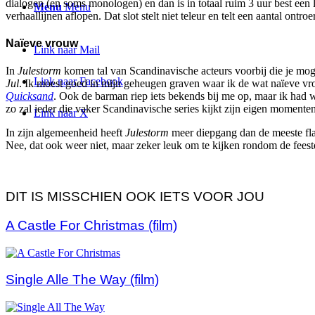
dialogen (en soms monologen) en dan is in totaal ruim 3 uur best een l
Menu
Menu
verhaallijnen aflopen. Dat slot stelt niet teleur en telt een aantal ont
Naïeve vrouw
Link naar Mail
In
Julestorm
komen tal van Scandinavische acteurs voorbij die je mogel
Link naar Facebook
Jul
. Ik moest goed in mijn geheugen graven waar ik de wat naïeve vro
Quicksand
. Ook de barman riep iets bekends bij me op, maar ik had w
zo zal ieder die vaker Scandinavische series kijkt zijn eigen moment
Link naar X
In zijn algemeenheid heeft
Julestorm
meer diepgang dan de meeste flau
Nee, dat ook weer niet, maar zeker leuk om te kijken rondom de fees
DIT IS MISSCHIEN OOK IETS VOOR JOU
A Castle For Christmas (film)
Single Alle The Way (film)