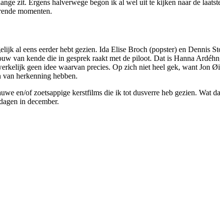
ange zit. Ergens halverwege begon ik al wel uit te kijken naar de laatst
roerende momenten.
ijk al eens eerder hebt gezien. Ida Elise Broch (popster) en Dennis Sto
uw van kende die in gesprek raakt met de piloot. Dat is Hanna Ardéhn, 
erkelijk geen idee waarvan precies. Op zich niet heel gek, want Jon Øi
en van herkenning hebben.
we en/of zoetsappige kerstfilms die ik tot dusverre heb gezien. Wat da
tdagen in december.