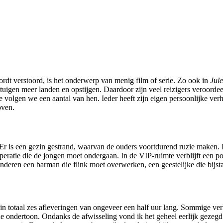
wordt verstoord, is het onderwerp van menig film of serie. Zo ook in
Jul
igen meer landen en opstijgen. Daardoor zijn veel reizigers veroordeeld
 volgen we een aantal van hen. Ieder heeft zijn eigen persoonlijke verh
oven.
s. Er is een gezin gestrand, waarvan de ouders voortdurend ruzie maken.
atie die de jongen moet ondergaan. In de VIP-ruimte verblijft een pops
nderen een barman die flink moet overwerken, een geestelijke die bijstan
 in totaal zes afleveringen van ongeveer een half uur lang. Sommige ver
e ondertoon. Ondanks de afwisseling vond ik het geheel eerlijk gezegd