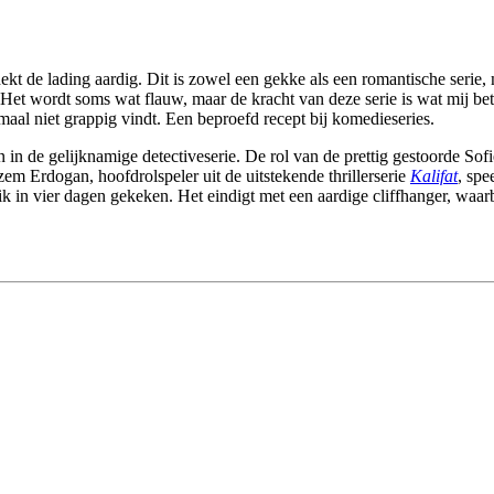
dekt de lading aardig. Dit is zowel een gekke als een romantische seri
. Het wordt soms wat flauw, maar de kracht van deze serie is wat mij bet
emaal niet grappig vindt. Een beproefd recept bij komedieseries.
 in de gelijknamige detectiveserie. De rol van de prettig gestoorde So
zem Erdogan, hoofdrolspeler uit de uitstekende thrillerserie
Kalifat
, spe
ik in vier dagen gekeken. Het eindigt met een aardige cliffhanger, waarbi