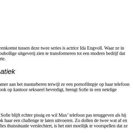
nkomst tussen deze twee series is actrice Ida Engvoll. Waar ze in
ollige uitgeverij zien te transformeren tot een modern bedrijf dat
rie.
atiek
kamer aan het masturberen terwijl ze een pornofilmpje op haar telefoon
 ook op kantoor seksueel bevredigt, brengt Sofie in een netelige
Sofie blijft echter pissig en wil Max’ telefoon pas teruggeven als hij
k haar een challenge te laten uitvoeren. Zo dollen de twee wat af en
thuissituatie verslechtert, is het niet moeilijk te voorspellen dat ze