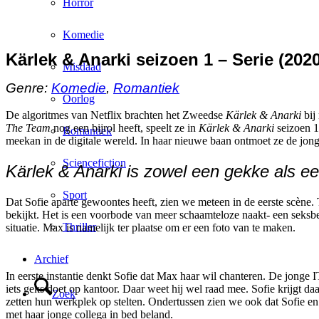
Horror
Komedie
Kärlek & Anarki seizoen 1 – Serie (2020
Misdaad
Genre:
Komedie
,
Romantiek
Oorlog
De algoritmes van Netflix brachten het Zweedse
Kärlek & Anarki
bij
The Team
nog een bijrol heeft, speelt ze in
Kärlek & Anarki
seizoen 1
Romantiek
meekan in de digitale wereld. In haar nieuwe baan ontmoet ze de jonge 
Sciencefiction
Kärlek & Anarki is zowel een gekke als e
Sport
Dat Sofie aparte gewoontes heeft, zien we meteen in de eerste scène. 
bekijkt. Het is een voorbode van meer schaamteloze naakt- een seksbeeld
Thriller
situatie. Max is namelijk ter plaatse om er een foto van te maken.
Archief
In eerste instantie denkt Sofie dat Max haar wil chanteren. De jonge IT’
iets geks doet op kantoor. Daar weet hij wel raad mee. Sofie krijgt d
Zoek
zetten hun werkplek op stelten. Ondertussen zien we ook dat Sofie en Ma
met haar jonge collega in bed beland.