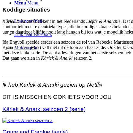
Menu
Menu
Koddige situaties
Link naar Mail
Kärlek & Anarki
betekent in het Nederlands
Liefde & Anarchie
. Dat 
kantoor telt meer excentrieke types, die in koddige situaties belanden
uur en daardoor blijf je nooit lang hangen bij iets wat je mogelijk hel
Link naar Facebook
Ida Engvoll speelde eerder een seizoen de rol van Rebecka Martinsson
Björn Mosten (Max) valt niet uit de toon aan haar zijde. Ook leuk: Gi
Link naar X
met deze leuke serie. De acht afleveringen van het eerste seizoen heb 
Dat gaan we zien in
Kärlek & Anarki
seizoen 2.
Ik heb Kärlek & Anarki gezien op Netflix
DIT IS MISSCHIEN OOK IETS VOOR JOU
Kärlek & Anarki seizoen 2 (serie)
Grace and Frankie (serie)