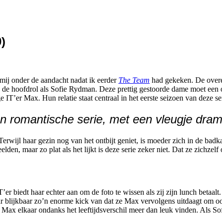
)
 mij onder de aandacht nadat ik eerder
The Team
had gekeken. De overee
 de hoofdrol als Sofie Rydman. Deze prettig gestoorde dame moet een oub
IT’er Max. Hun relatie staat centraal in het eerste seizoen van deze se
en romantische serie, met een vleugje dram
Terwijl haar gezin nog van het ontbijt geniet, is moeder zich in de bad
en, maar zo plat als het lijkt is deze serie zeker niet. Dat ze zichzelf
er biedt haar echter aan om de foto te wissen als zij zijn lunch betaalt. 
aar blijkbaar zo’n enorme kick van dat ze Max vervolgens uitdaagt om oo
x elkaar ondanks het leeftijdsverschil meer dan leuk vinden. Als Sofies 