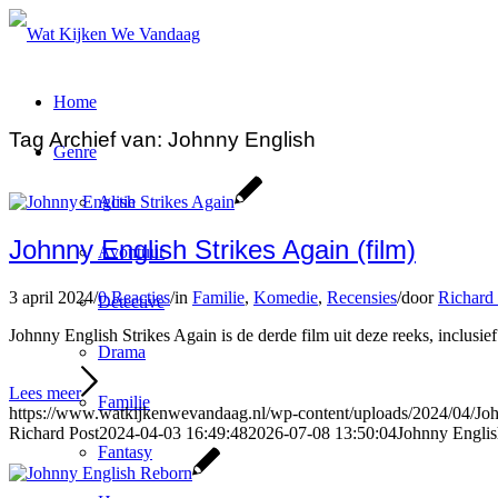
Home
Tag Archief van:
Johnny English
Genre
Actie
Johnny English Strikes Again (film)
Avontuur
3 april 2024
/
0 Reacties
/
in
Familie
,
Komedie
,
Recensies
/
door
Richard 
Detective
Johnny English Strikes Again is de derde film uit deze reeks, inclus
Drama
Lees meer
Familie
https://www.watkijkenwevandaag.nl/wp-content/uploads/2024/04/Joh
Richard Post
2024-04-03 16:49:48
2026-07-08 13:50:04
Johnny English
Fantasy