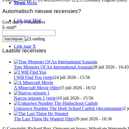
Menu
Menu
Automatisch nieuwe recensies?
Link naar Mail
Geef dan je e-mailadres
E-mail*
Link naar Facebook
Link naar X
Laatste recensies
True Memoirs Of An International Assassin
28 juli 2026 - 16:43
I Will Find You (serie)
24 juli 2026 - 15:56
A Minecraft Movie (film)
15 juli 2026 - 16:52
Narcos seizoen 1 (serie)
10 juli 2026 - 15:56
Unknown Number The High School Catfish (documentaire)
2 j
The Last Thing He Wanted (film)
26 juni 2026 - 16:36
© Copyright: Richard Post. Ontwerp en bouw: Wijvekate Wervende 