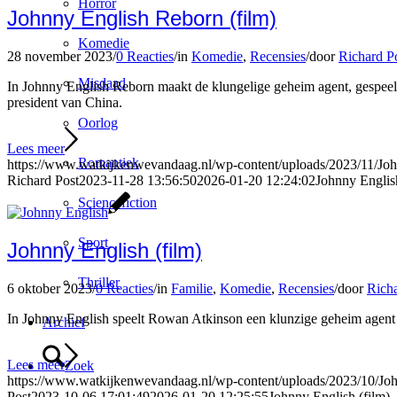
Horror
Johnny English Reborn (film)
Komedie
28 november 2023
/
0 Reacties
/
in
Komedie
,
Recensies
/
door
Richard P
Misdaad
In Johnny English Reborn maakt de klungelige geheim agent, gespeeld
president van China.
Oorlog
Lees meer
Romantiek
https://www.watkijkenwevandaag.nl/wp-content/uploads/2023/11/Joh
Richard Post
2023-11-28 13:56:50
2026-01-20 12:24:02
Johnny Englis
Sciencefiction
Sport
Johnny English (film)
Thriller
6 oktober 2023
/
0 Reacties
/
in
Familie
,
Komedie
,
Recensies
/
door
Richa
In Johnny English speelt Rowan Atkinson een klunzige geheim agent
Archief
Lees meer
Zoek
https://www.watkijkenwevandaag.nl/wp-content/uploads/2023/10/Joh
Post
2023-10-06 17:01:49
2026-01-20 12:25:55
Johnny English (film)