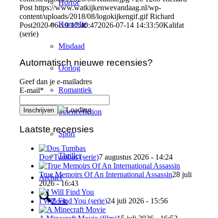
Horror
Post
https://www.watkijkenwevandaag.nl/wp-
content/uploads/2018/08/logokijkengif.gif
Richard
Komedie
Post
2020-06-19 17:40:47
2026-07-14 14:33:50
Kalifat
(serie)
Misdaad
Automatisch nieuwe recensies?
Oorlog
Geef dan je e-mailadres
Romantiek
E-mail*
Sciencefiction
Laatste recensies
Sport
Thriller
Dos Tumbas (serie)
7 augustus 2026 - 14:24
True Memoirs Of An International Assassin
28 juli
Archief
2026 - 16:43
I Will Find You (serie)
24 juli 2026 - 15:56
Zoek