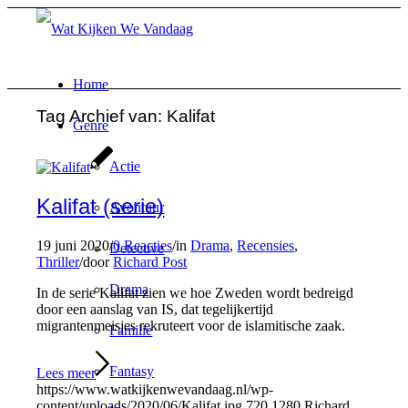
Home
Tag Archief van:
Kalifat
Genre
Actie
Kalifat (serie)
Avontuur
19 juni 2020
/
0 Reacties
/
in
Drama
,
Recensies
,
Detective
Thriller
/
door
Richard Post
Drama
In de serie Kalifat zien we hoe Zweden wordt bedreigd
door een aanslag van IS, dat tegelijkertijd
migrantenmeisjes rekruteert voor de islamitische zaak.
Familie
Fantasy
Lees meer
https://www.watkijkenwevandaag.nl/wp-
content/uploads/2020/06/Kalifat.jpg
720
1280
Richard