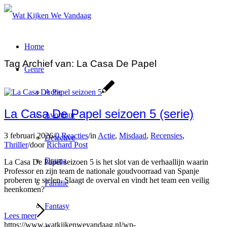
Home
Tag Archief van:
La Casa De Papel
Genre
Actie
La Casa De Papel seizoen 5 (serie)
Avontuur
3 februari 2026
/
0 Reacties
/
in
Actie
,
Misdaad
,
Recensies
,
Detective
Thriller
/
door
Richard Post
Drama
La Casa De Papel seizoen 5 is het slot van de verhaallijn waarin
Professor en zijn team de nationale goudvoorraad van Spanje
proberen te stelen. Slaagt de overval en vindt het team een veilig
Familie
heenkomen?
Fantasy
Lees meer
https://www.watkijkenwevandaag.nl/wp-