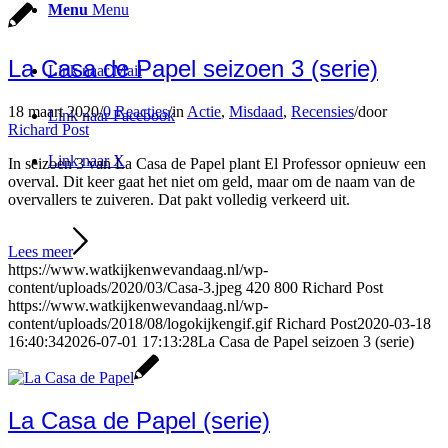
Menu
Menu
La Casa de Papel seizoen 3 (serie)
Link naar Mail
18 maart 2020
/
0 Reacties
/
in
Actie
,
Misdaad
,
Recensies
/
door
Link naar Facebook
Richard Post
Link naar X
In seizoen 3 van La Casa de Papel plant El Professor opnieuw een
overval. Dit keer gaat het niet om geld, maar om de naam van de
overvallers te zuiveren. Dat pakt volledig verkeerd uit.
Lees meer
https://www.watkijkenwevandaag.nl/wp-
content/uploads/2020/03/Casa-3.jpeg
420
800
Richard Post
https://www.watkijkenwevandaag.nl/wp-
content/uploads/2018/08/logokijkengif.gif
Richard Post
2020-03-18
16:40:34
2026-07-01 17:13:28
La Casa de Papel seizoen 3 (serie)
La Casa de Papel (serie)