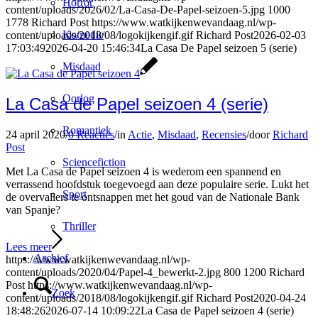
Horror
content/uploads/2026/02/La-Casa-De-Papel-seizoen-5.jpg
1000
1778
Richard Post
https://www.watkijkenwevandaag.nl/wp-
Komedie
content/uploads/2018/08/logokijkengif.gif
Richard Post
2026-02-03
17:03:49
2026-04-20 15:46:34
La Casa De Papel seizoen 5 (serie)
Misdaad
Oorlog
La Casa de Papel seizoen 4 (serie)
Romantiek
24 april 2020
/
0 Reacties
/
in
Actie
,
Misdaad
,
Recensies
/
door
Richard
Post
Sciencefiction
Met La Casa de Papel seizoen 4 is wederom een spannend en
verrassend hoofdstuk toegevoegd aan deze populaire serie. Lukt het
Sport
de overvallers te ontsnappen met het goud van de Nationale Bank
van Spanje?
Thriller
Lees meer
Archief
https://www.watkijkenwevandaag.nl/wp-
content/uploads/2020/04/Papel-4_bewerkt-2.jpg
800
1200
Richard
Post
https://www.watkijkenwevandaag.nl/wp-
Zoek
content/uploads/2018/08/logokijkengif.gif
Richard Post
2020-04-24
18:48:26
2026-07-14 10:09:22
La Casa de Papel seizoen 4 (serie)