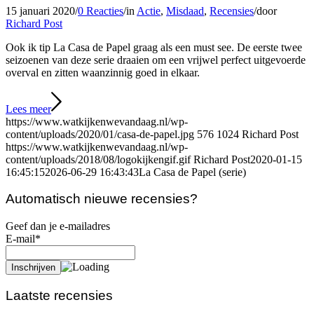
15 januari 2020
/
0 Reacties
/
in
Actie
,
Misdaad
,
Recensies
/
door
Richard Post
Ook ik tip La Casa de Papel graag als een must see. De eerste twee
seizoenen van deze serie draaien om een vrijwel perfect uitgevoerde
overval en zitten waanzinnig goed in elkaar.
Lees meer
https://www.watkijkenwevandaag.nl/wp-
content/uploads/2020/01/casa-de-papel.jpg
576
1024
Richard Post
https://www.watkijkenwevandaag.nl/wp-
content/uploads/2018/08/logokijkengif.gif
Richard Post
2020-01-15
16:45:15
2026-06-29 16:43:43
La Casa de Papel (serie)
Automatisch nieuwe recensies?
Geef dan je e-mailadres
E-mail*
Laatste recensies