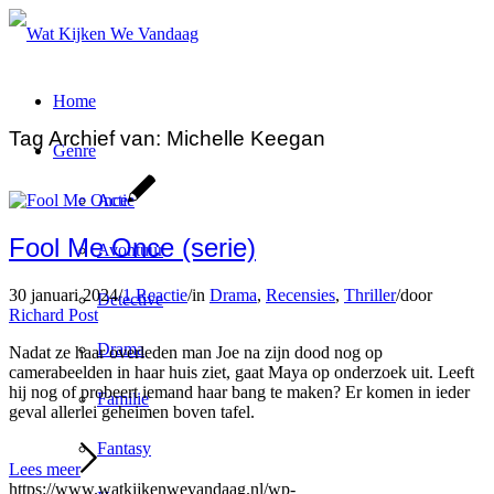
Home
Tag Archief van:
Michelle Keegan
Genre
Actie
Fool Me Once (serie)
Avontuur
30 januari 2024
/
1 Reactie
/
in
Drama
,
Recensies
,
Thriller
/
door
Detective
Richard Post
Drama
Nadat ze haar overleden man Joe na zijn dood nog op
camerabeelden in haar huis ziet, gaat Maya op onderzoek uit. Leeft
hij nog of probeert iemand haar bang te maken? Er komen in ieder
Familie
geval allerlei geheimen boven tafel.
Fantasy
Lees meer
https://www.watkijkenwevandaag.nl/wp-