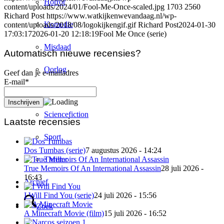
Horror
content/uploads/2024/01/Fool-Me-Once-scaled.jpg
1703
2560
Richard Post
https://www.watkijkenwevandaag.nl/wp-
Komedie
content/uploads/2018/08/logokijkengif.gif
Richard Post
2024-01-30
17:03:17
2026-01-20 12:18:19
Fool Me Once (serie)
Misdaad
Automatisch nieuwe recensies?
Oorlog
Geef dan je e-mailadres
E-mail*
Romantiek
Sciencefiction
Laatste recensies
Sport
Dos Tumbas (serie)
7 augustus 2026 - 14:24
Thriller
True Memoirs Of An International Assassin
28 juli 2026 -
16:43
Archief
I Will Find You (serie)
24 juli 2026 - 15:56
Zoek
A Minecraft Movie (film)
15 juli 2026 - 16:52