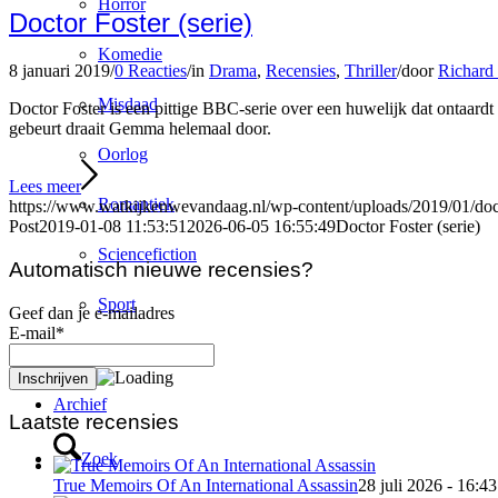
Horror
Doctor Foster (serie)
Komedie
8 januari 2019
/
0 Reacties
/
in
Drama
,
Recensies
,
Thriller
/
door
Richard 
Misdaad
Doctor Foster is een pittige BBC-serie over een huwelijk dat ontaardt
gebeurt draait Gemma helemaal door.
Oorlog
Lees meer
Romantiek
https://www.watkijkenwevandaag.nl/wp-content/uploads/2019/01/doct
Post
2019-01-08 11:53:51
2026-06-05 16:55:49
Doctor Foster (serie)
Sciencefiction
Automatisch nieuwe recensies?
Sport
Geef dan je e-mailadres
E-mail*
Thriller
Archief
Laatste recensies
Zoek
True Memoirs Of An International Assassin
28 juli 2026 - 16:43