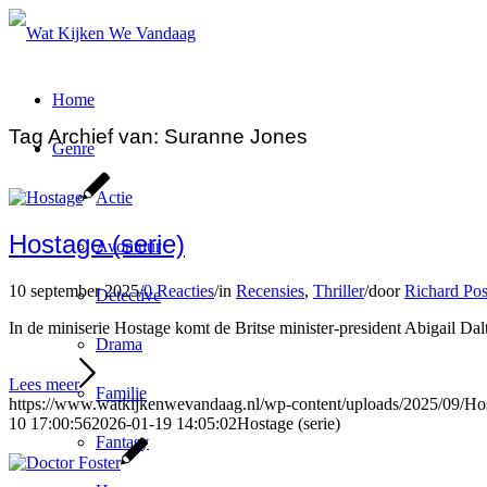
Home
Tag Archief van:
Suranne Jones
Genre
Actie
Hostage (serie)
Avontuur
10 september 2025
/
0 Reacties
/
in
Recensies
,
Thriller
/
door
Richard Pos
Detective
In de miniserie Hostage komt de Britse minister-president Abigail Da
Drama
Lees meer
Familie
https://www.watkijkenwevandaag.nl/wp-content/uploads/2025/09/Hos
10 17:00:56
2026-01-19 14:05:02
Hostage (serie)
Fantasy