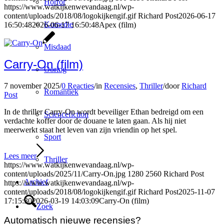
Horror
https://www.watkijkenwevandaag.nl/wp-
content/uploads/2018/08/logokijkengif.gif
Richard Post
2026-06-17
Komedie
16:50:48
2026-06-17 16:50:48
Apex (film)
Misdaad
Carry-On (film)
Oorlog
7 november 2025
/
0 Reacties
/
in
Recensies
,
Thriller
/
door
Richard
Romantiek
Post
In de thriller Carry-On wordt beveiliger Ethan bedreigd om een
Sciencefiction
verdachte koffer door de douane te laten gaan. Als hij niet
meerwerkt staat het leven van zijn vriendin op het spel.
Sport
Lees meer
Thriller
https://www.watkijkenwevandaag.nl/wp-
content/uploads/2025/11/Carry-On.jpg
1280
2560
Richard Post
Archief
https://www.watkijkenwevandaag.nl/wp-
content/uploads/2018/08/logokijkengif.gif
Richard Post
2025-11-07
17:15:30
2026-03-19 14:03:09
Carry-On (film)
Zoek
Automatisch nieuwe recensies?