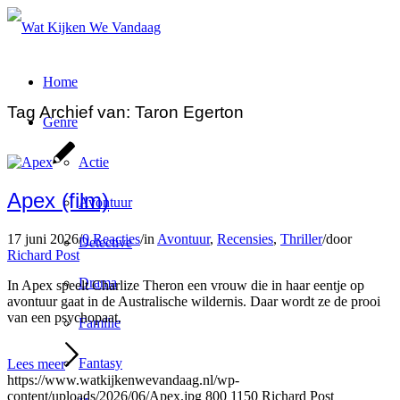
Home
Tag Archief van:
Taron Egerton
Genre
Actie
Apex (film)
Avontuur
17 juni 2026
/
0 Reacties
/
in
Avontuur
,
Recensies
,
Thriller
/
door
Detective
Richard Post
Drama
In Apex speelt Charlize Theron een vrouw die in haar eentje op
avontuur gaat in de Australische wildernis. Daar wordt ze de prooi
van een psychopaat.
Familie
Fantasy
Lees meer
https://www.watkijkenwevandaag.nl/wp-
content/uploads/2026/06/Apex.jpg
800
1150
Richard Post