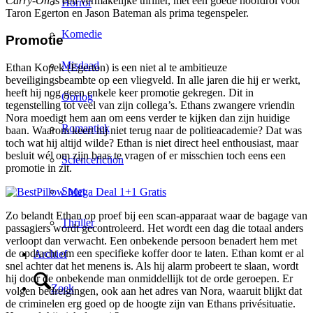
Carry-On
is een vermakelijke thriller, met een goede hoofdrol voor
Horror
Taron Egerton en Jason Bateman als prima tegenspeler.
Komedie
Promotie
Misdaad
Ethan Kopek (Egerton) is een niet al te ambitieuze
beveiligingsbeambte op een vliegveld. In alle jaren die hij er werkt,
heeft hij nog geen enkele keer promotie gekregen. Dit in
Oorlog
tegenstelling tot veel van zijn collega’s. Ethans zwangere vriendin
Nora moedigt hem aan om eens verder te kijken dan zijn huidige
Romantiek
baan. Waarom keert hij niet terug naar de politieacademie? Dat was
toch wat hij altijd wilde? Ethan is niet direct heel enthousiast, maar
besluit wél om zijn baas te vragen of er misschien toch eens een
Sciencefiction
promotie in zit.
Sport
Zo belandt Ethan op proef bij een scan-apparaat waar de bagage van
Thriller
passagiers wordt gecontroleerd. Het wordt een dag die totaal anders
verloopt dan verwacht. Een onbekende persoon benadert hem met
de opdracht om een specifieke koffer door te laten. Ethan komt er al
Archief
snel achter dat het menens is. Als hij alarm probeert te slaan, wordt
hij door de onbekende man onmiddellijk tot de orde geroepen. Er
Zoek
volgen bedreigingen, ook aan het adres van Nora, waaruit blijkt dat
de criminelen erg goed op de hoogte zijn van Ethans privésituatie.