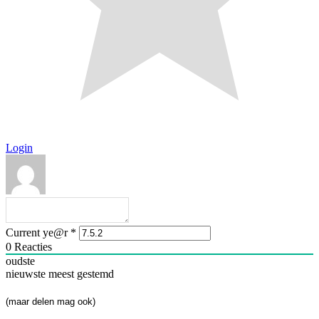
Login
Current ye@r
*
0
Reacties
oudste
nieuwste
meest gestemd
(maar delen mag ook)