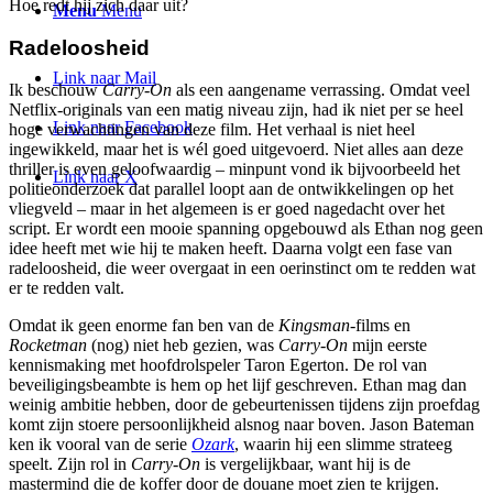
Hoe redt hij zich daar uit?
Menu
Menu
Radeloosheid
Link naar Mail
Ik beschouw
Carry-On
als een aangename verrassing. Omdat veel
Netflix-originals van een matig niveau zijn, had ik niet per se heel
Link naar Facebook
hoge verwachtingen van deze film. Het verhaal is niet heel
ingewikkeld, maar het is wél goed uitgevoerd. Niet alles aan deze
thriller is even geloofwaardig – minpunt vond ik bijvoorbeeld het
Link naar X
politieonderzoek dat parallel loopt aan de ontwikkelingen op het
vliegveld – maar in het algemeen is er goed nagedacht over het
script. Er wordt een mooie spanning opgebouwd als Ethan nog geen
idee heeft met wie hij te maken heeft. Daarna volgt een fase van
radeloosheid, die weer overgaat in een oerinstinct om te redden wat
er te redden valt.
Omdat ik geen enorme fan ben van de
Kingsman
-films en
Rocketman
(nog) niet heb gezien, was
Carry-On
mijn eerste
kennismaking met hoofdrolspeler Taron Egerton. De rol van
beveiligingsbeambte is hem op het lijf geschreven. Ethan mag dan
weinig ambitie hebben, door de gebeurtenissen tijdens zijn proefdag
komt zijn stoere persoonlijkheid alsnog naar boven. Jason Bateman
ken ik vooral van de serie
Ozark
, waarin hij een slimme strateeg
speelt. Zijn rol in
Carry-On
is vergelijkbaar, want hij is de
mastermind die de koffer door de douane moet zien te krijgen.