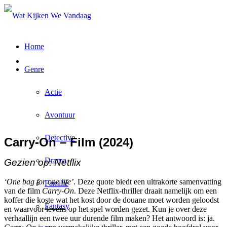
Home
Genre
Actie
Avontuur
Detective
Carry-On – Film (2024)
Drama
Gezien op: Netflix
‘One bag for one life’
. Deze quote biedt een ultrakorte samenvatting
Familie
van de film
Carry-On
. Deze Netflix-thriller draait namelijk om een
koffer die koste wat het kost door de douane moet worden geloodst
Fantasy
en waarvoor levens op het spel worden gezet. Kun je over deze
verhaallijn een twee uur durende film maken? Het antwoord is: ja.