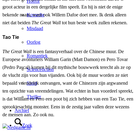
Horror
groot acteur in een dergelijke film speelt. En hij is niet de enige
Komedie
bekende naam, want ook Willem Dafoe doet mee. Ik denk alleen
niet dat beiden
The Great Wall
tot hun beste werk zullen rekenen.
Misdaad
Tao Tie
Oorlog
The Great Wall
is een fantasyverhaal over de Chinese muur. De
Romantiek
Europese avonturiers William Garin (Matt Damon) en Pero Tovar
(Pedro Pascal) komen bij dit mythische bouwwerk terecht als ze op
Sciencefiction
de vlucht zijn voor hun vijanden. Ook bij de muur worden ze niet
Sport
bepaald vriendelijk ontvangen, want de Chinezen zijn argwanend
ten opzichte van vreemdelingen. Wat echter in hun voordeel spreekt,
Thriller
is dat William en Pero een poot bij zich hebben van een Tao Tie, een
sprookjesachtig monster. Eens in de zestig jaar vallen deze wezens
Archief
de mensen aan. Zo ook nu.
Zoek