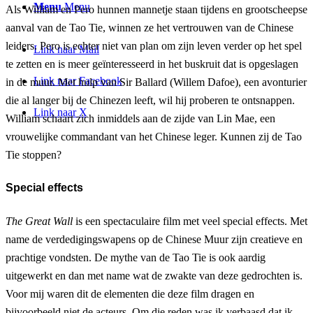
Menu
Menu
Als William en Pero hunnen mannetje staan tijdens en grootscheepse
aanval van de Tao Tie, winnen ze het vertrouwen van de Chinese
leiders. Pero is echter niet van plan om zijn leven verder op het spel
Link naar Mail
te zetten en is meer geïnteresseerd in het buskruit dat is opgeslagen
Link naar Facebook
in de muur. Met hulp van Sir Ballard (Willem Dafoe), een avonturier
die al langer bij de Chinezen leeft, wil hij proberen te ontsnappen.
Link naar X
William schaart zich inmiddels aan de zijde van Lin Mae, een
vrouwelijke commandant van het Chinese leger. Kunnen zij de Tao
Tie stoppen?
Special effects
The Great Wall
is een spectaculaire film met veel special effects. Met
name de verdedigingswapens op de Chinese Muur zijn creatieve en
prachtige vondsten. De mythe van de Tao Tie is ook aardig
uitgewerkt en dan met name wat de zwakte van deze gedrochten is.
Voor mij waren dit de elementen die deze film dragen en
bijvoorbeeld niet de acteurs. Om die reden was ik verbaasd dat ik