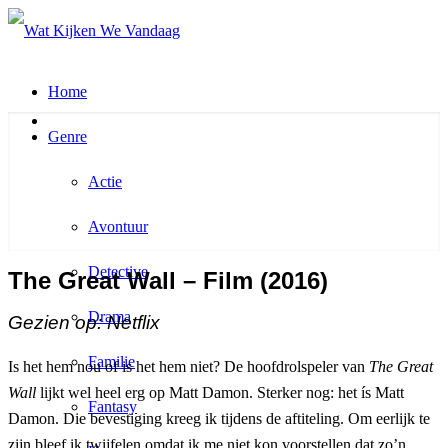
Home
Genre
Actie
Avontuur
Detective
The Great Wall – Film (2016)
Drama
Gezien op: Netflix
Familie
Is het hem nou of is het hem niet? De hoofdrolspeler van
The Great
Wall
lijkt wel heel erg op Matt Damon. Sterker nog: het ís Matt
Fantasy
Damon. Die bevestiging kreeg ik tijdens de aftiteling. Om eerlijk te
zijn bleef ik twijfelen omdat ik me niet kon voorstellen dat zo’n