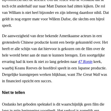
toch echt anderhalf uur naar Matt Damon had zitten kijken. De rol
van William is niet heel bijzonder en zijn inbreng daardoor nihil. Dat
geldt in nog ergere mate voor Willem Dafoe, die slechts een bijrol
speelt.
De aanwezigheid van deze bekende Amerikaanse acteurs in een
grotendeels Chinese productie komt een beetje gekunsteld over. Het
heeft er alle schijn van dat hiervoor is gekozen om de film over de
hele wereld beter aan de man te kunnen brengen. Een soortgelijke
ervaring had ik toen ik niet zo lang geleden naar
47 Ronin
keek,
waarbij Keanu Reeves de hoofdrol speelt in een Japanse productie.
Dergelijke kunstgrepen werken blijkbaar, want
The Great Wall
was
in financieel opzicht een succes.
Niet te tellen
Ondanks het geboden spektakel is dit waarschijnlijk geen film die
lang in mijn herinnering voortleeft. Het verhaal is namelijk erg