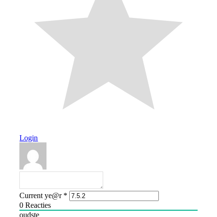
Login
Current ye@r
*
0
Reacties
oudste