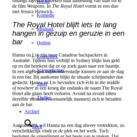
onlangs lovende kritieken naar aanleiding van haar rol in
Horror
de film
Weapons
. In
The Royal Hotel
vormt ze een duo
met Jessica Henwick.
Komedie
The Royal Hotel blijft iets te lang
Misdaad
hangen in gezuip en geruzie in een
bar
Oorlog
Hanna en Liv zijn twee Canadese backpackers in
Romantiek
Australië. Tijdens hun verblijf in Sydney blijkt hun geld
op en dat betekent dat ze op zoek gaan naar een baantje.
Sciencefiction
In een afgelegen mijnwerkersstadje kunnen ze aan de slag
in een bar. Bij aankomst blijkt de situatie schrijnender dan
gedacht: Hanna en Liv bevinden zich écht in
the middle
Sport
of nowhere
in een kroeg die ondanks de naam The Royal
Hotel alle glans heeft verloren. Avond na avond zitten
Thriller
dezelfde mensen (voornamelijk mannen) zich te bezatten
aan de bar.
Archief
Aanvankelijk wil Hanna na een dag alweer vertrekken, zo
Zoek
verschrikkelijk vindt ze de plek en het werk. Toch
besluiten de vriendinnen er het beste van te maken. Dat