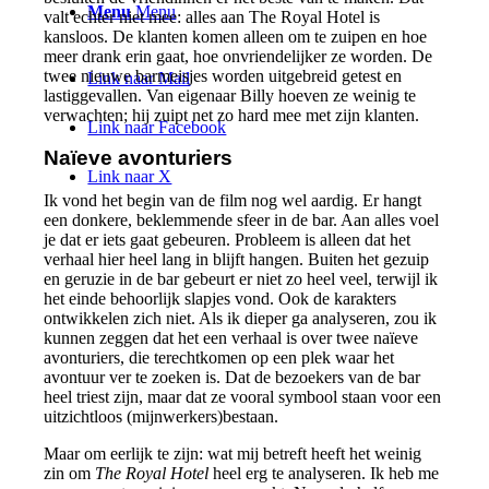
Menu
Menu
valt echter niet mee: alles aan The Royal Hotel is
kansloos. De klanten komen alleen om te zuipen en hoe
meer drank erin gaat, hoe onvriendelijker ze worden. De
twee nieuwe barmeisjes worden uitgebreid getest en
Link naar Mail
lastiggevallen. Van eigenaar Billy hoeven ze weinig te
verwachten; hij zuipt net zo hard mee met zijn klanten.
Link naar Facebook
Naïeve avonturiers
Link naar X
Ik vond het begin van de film nog wel aardig. Er hangt
een donkere, beklemmende sfeer in de bar. Aan alles voel
je dat er iets gaat gebeuren. Probleem is alleen dat het
verhaal hier heel lang in blijft hangen. Buiten het gezuip
en geruzie in de bar gebeurt er niet zo heel veel, terwijl ik
het einde behoorlijk slapjes vond. Ook de karakters
ontwikkelen zich niet. Als ik dieper ga analyseren, zou ik
kunnen zeggen dat het een verhaal is over twee naïeve
avonturiers, die terechtkomen op een plek waar het
avontuur ver te zoeken is. Dat de bezoekers van de bar
heel triest zijn, maar dat ze vooral symbool staan voor een
uitzichtloos (mijnwerkers)bestaan.
Maar om eerlijk te zijn: wat mij betreft heeft het weinig
zin om
The Royal Hotel
heel erg te analyseren. Ik heb me