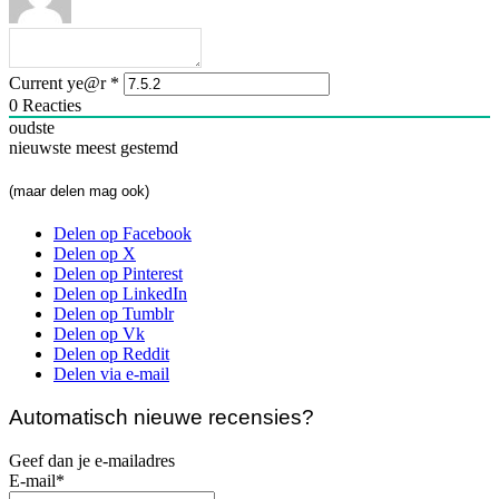
Current ye@r
*
0
Reacties
oudste
nieuwste
meest gestemd
(maar delen mag ook)
Delen op Facebook
Delen op X
Delen op Pinterest
Delen op LinkedIn
Delen op Tumblr
Delen op Vk
Delen op Reddit
Delen via e-mail
Automatisch nieuwe recensies?
Geef dan je e-mailadres
E-mail*