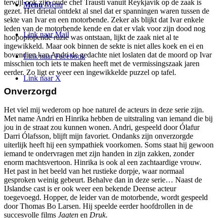
terwijl ook zijn oude chef Trausti vanuit Reykjavik op de zaak is
Menu
Menu
gezet. Het drietal ontdekt al snel dat er spanningen waren tussen de
sekte van Ivar en een motorbende. Zeker als blijkt dat Ivar enkele
leden van de motorbende kende en dat er vlak voor zijn dood nog
Link naar Mail
hoopoplopende ruzie was ontstaan, lijkt de zaak niet al te
ingewikkeld. Maar ook binnen de sekte is niet alles koek en ei en
bovendien kan Andri de gedachte niet loslaten dat de moord op Ivar
Link naar Facebook
misschien toch iets te maken heeft met de vermissingszaak jaren
eerder. Zo ligt er weer een ingewikkelde puzzel op tafel.
Link naar X
Onverzorgd
Het viel mij wederom op hoe naturel de acteurs in deze serie zijn.
Met name Andri en Hinrika hebben de uitstraling van iemand die bij
jou in de straat zou kunnen wonen. Andri, gespeeld door Ólafur
Darri Ólafsson, blijft mijn favoriet. Ondanks zijn onverzorgde
uiterlijk heeft hij een sympathiek voorkomen. Soms staat hij gewoon
iemand te ondervragen met zijn handen in zijn zakken, zonder
enorm machtsvertoon. Hinrika is ook al een zachtaardige vrouw.
Het past in het beeld van het rustieke dorpje, waar normaal
gesproken weinig gebeurt. Behalve dan in deze serie… Naast de
IJslandse cast is er ook weer een bekende Deense acteur
toegevoegd. Hopper, de leider van de motorbende, wordt gespeeld
door Thomas Bo Larsen. Hij speelde eerder hoofdrollen in de
succesvolle films
Jagten
en
Druk
.