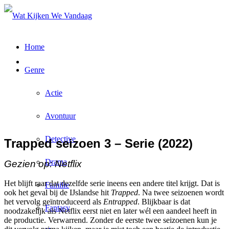
Home
Genre
Actie
Avontuur
Detective
Trapped seizoen 3 – Serie (2022)
Drama
Gezien op: Netflix
Het blijft raar dat dezelfde serie ineens een andere titel krijgt. Dat is
Familie
ook het geval bij de IJslandse hit
Trapped
. Na twee seizoenen wordt
het vervolg geïntroduceerd als
Entrapped
. Blijkbaar is dat
Fantasy
noodzakelijk als Netflix eerst niet en later wél een aandeel heeft in
de productie. Verwarrend. Zonder de eerste twee seizoenen kun je