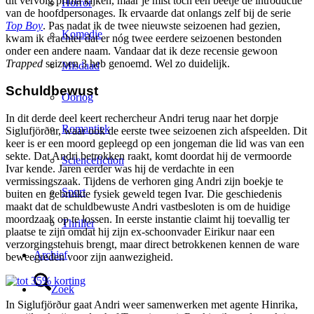
dit vervolg prima kijken, maar je mist toch een beetje de introductie
Horror
van de hoofdpersonages. Ik ervaarde dat onlangs zelf bij de serie
Top Boy
. Pas nadat ik de twee nieuwste seizoenen had gezien,
Komedie
kwam ik erachter dat er nóg twee eerdere seizoenen bestonden
onder een andere naam. Vandaar dat ik deze recensie gewoon
Trapped
seizoen 3 heb genoemd. Wel zo duidelijk.
Misdaad
Schuldbewust
Oorlog
In dit derde deel keert rechercheur Andri terug naar het dorpje
Romantiek
Siglufjörður, waar ook de eerste twee seizoenen zich afspeelden. Dit
keer is er een moord gepleegd op een jongeman die lid was van een
sekte. Dat Andri betrokken raakt, komt doordat hij de vermoorde
Sciencefiction
Ivar kende. Jaren eerder was hij de verdachte in een
vermissingszaak. Tijdens de verhoren ging Andri zijn boekje te
Sport
buiten en gebruikte fysiek geweld tegen Ivar. Die geschiedenis
maakt dat de schuldbewuste Andri vastbesloten is om de huidige
moordzaak op te lossen. In eerste instantie claimt hij toevallig ter
Thriller
plaatse te zijn omdat hij zijn ex-schoonvader Eirikur naar een
verzorgingstehuis brengt, maar direct betrokkenen kennen de ware
Archief
beweegreden voor zijn aanwezigheid.
Zoek
In Siglufjörður gaat Andri weer samenwerken met agente Hinrika,