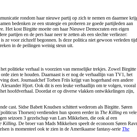
municatie rondom haar nieuwe partij op zich te nemen en daarmee krij
Samen bedenken ze een strategie en proberen ze goede partijleden aan
 mee. Het kost Birgitte moeite om haar Nieuwe Democraten een eigen
e partijen en de pers haar neer te zetten als een slechte verliezer:
 is ze voor zichzelf begonnen. Is deze politica niet gewoon verleden tij
reken in de peilingen weinig steun uit.
 het politieke verhaal is voorzien van menselijke trekjes. Zowel Birgitte
orde zien te houden. Daarnaast is er nog de verhaallijn van TV1, het
eving doet. Journaalchef Torben Friis krijgt van hogerhand een andere
Alexander Hjort. Ook dit is een leuke verhaallijn om te volgen, vooral
 het hoofdverhaal. Doordat er op diverse vlakken ontwikkelingen zijn,
nde cast. Sidse Babett Knudsen schittert wederom als Birgitte. Søren
(politicus Thorsen) verdienden hun sporen eerder in
The Killing
en vele
rgen seizoen 3 gezelschap van Lars Mikkelsen, die ook al een
e Killing
. De broer van Mads Mikkelsen speelt de econoom Søren Rav
elsen is momenteel ook te zien in de Amerikaanse fantasy-serie
The