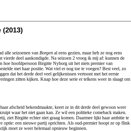
 (2013)
 had alle seizoenen van
Borgen
al eens gezien, maar heb ze nog eens
t vierde deel aankondigde. Na seizoen 2 vroeg ik mij af: kunnen de
 hoe hoofdpersoon Birgitte Nyborg uit het niets premier van
telde met haar positie. Wat viel er nog toe te voegen? Best veel, zo
gen dat het derde deel veel gelijkenissen vertoont met het eerste
veringen zitten kijken. Knap hoe deze serie er telkens weer in slaagt om
 haar afscheid bekendmaakte, keert ze in dit derde deel gewoon weer
 kruipt waar het niet gaan kan. Ze wil een politieke comeback maken.
j, ziet Birgitte echter niet graag komen. Daarmee lijkt haar ambitie te
optie: een nieuwe partij oprichten. Als oud-premier hoopt ze op flink
aktijk moet ze weer helemaal opnieuw beginnen.