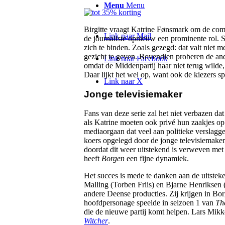
Menu
Menu
Birgitte vraagt Katrine Fønsmark om de com
Link naar Mail
de journaliste opnieuw een prominente rol. 
zich te binden. Zoals gezegd: dat valt niet
gezicht te geven. Bovendien proberen de ander
Link naar Facebook
omdat de Middenpartij haar niet terug wilde,
Daar lijkt het wel op, want ook de kiezers sp
Link naar X
Jonge televisiemaker
Fans van deze serie zal het niet verbazen dat
als Katrine moeten ook privé hun zaakjes op 
mediaorgaan dat veel aan politieke verslagg
koers opgelegd door de jonge televisiemaker 
doordat dit weer uitstekend is verweven met
heeft
Borgen
een fijne dynamiek.
Het succes is mede te danken aan de uitsteke
Malling (Torben Friis) en Bjarne Henriksen 
andere Deense producties. Zij krijgen in Bo
hoofdpersonage speelde in seizoen 1 van
Th
die de nieuwe partij komt helpen. Lars Mikk
Witcher
.