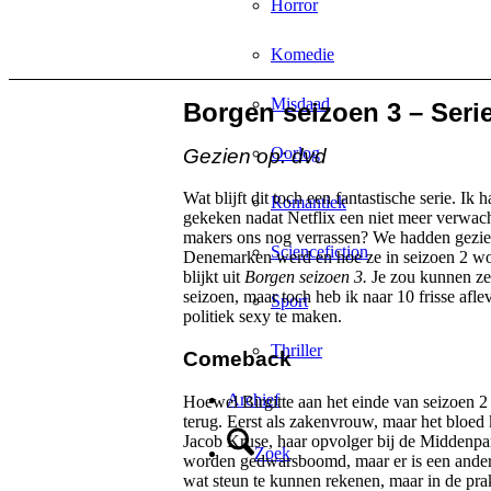
Horror
Komedie
Misdaad
Borgen seizoen 3 – Serie
Oorlog
Gezien op: dvd
Wat blijft dit toch een fantastische serie. Ik
Romantiek
gekeken nadat Netflix een niet meer verwach
makers ons nog verrassen? We hadden gezien
Sciencefiction
Denemarken werd en hoe ze in seizoen 2 wors
blijkt uit
Borgen seizoen 3.
Je zou kunnen zeg
seizoen, maar toch heb ik naar 10 frisse afle
Sport
politiek sexy te maken.
Thriller
Comeback
Archief
Hoewel Birgitte aan het einde van seizoen 2
terug. Eerst als zakenvrouw, maar het bloed
Jacob Kruse, haar opvolger bij de Middenparti
Zoek
worden gedwarsboomd, maar er is een andere 
wat steun te kunnen rekenen, maar in de pr