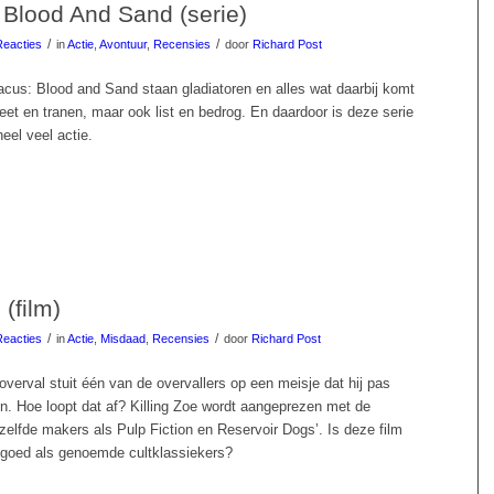
 Blood And Sand (serie)
/
/
Reacties
in
Actie
,
Avontuur
,
Recensies
door
Richard Post
acus: Blood and Sand staan gladiatoren en alles wat daarbij komt
eet en tranen, maar ook list en bedrog. En daardoor is deze serie
eel veel actie.
 (film)
/
/
Reacties
in
Actie
,
Misdaad
,
Recensies
door
Richard Post
verval stuit één van de overvallers op een meisje dat hij pas
en. Hoe loopt dat af? Killing Zoe wordt aangeprezen met de
zelfde makers als Pulp Fiction en Reservoir Dogs’. Is deze film
 goed als genoemde cultklassiekers?