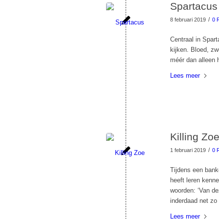
Spartacus
/
8 februari 2019
0 
Centraal in Spart
kijken. Bloed, zw
méér dan alleen h
Lees meer
Killing Zoe
/
1 februari 2019
0 
Tijdens een banko
heeft leren kenn
woorden: ‘Van de
inderdaad net zo
Lees meer