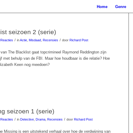
Home
Genre
ist seizoen 2 (serie)
/
/
 Reacties
in
Actie
,
Misdaad
,
Recensies
door
Richard Post
 van The Blacklist gaat topcrimineel Raymond Reddington zijn
ijf met behulp van de FBI. Maar hoe houdbaar is die relatie? Hoe
Elizabeth Keen nog meedoen?
g seizoen 1 (serie)
/
/
 Reacties
in
Detective
,
Drama
,
Recensies
door
Richard Post
e Missing is een uitstekend verhaal over hoe de verdwijning van