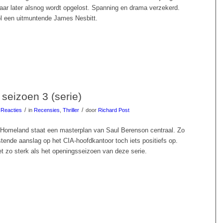
jaar later alsnog wordt opgelost. Spanning en drama verzekerd.
ol een uitmuntende James Nesbitt.
seizoen 3 (serie)
/
/
 Reacties
in
Recensies
,
Thriller
door
Richard Post
 Homeland staat een masterplan van Saul Berenson centraal. Zo
tende aanslag op het CIA-hoofdkantoor toch iets positiefs op.
et zo sterk als het openingsseizoen van deze serie.