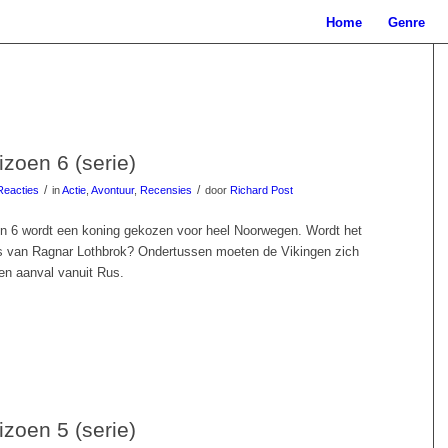
Home
Genre
izoen 6 (serie)
/
/
Reacties
in
Actie
,
Avontuur
,
Recensies
door
Richard Post
en 6 wordt een koning gekozen voor heel Noorwegen. Wordt het
s van Ragnar Lothbrok? Ondertussen moeten de Vikingen zich
n aanval vanuit Rus.
izoen 5 (serie)