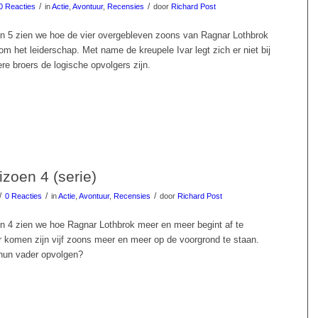
/
/
0 Reacties
in
Actie
,
Avontuur
,
Recensies
door
Richard Post
en 5 zien we hoe de vier overgebleven zoons van Ragnar Lothbrok
om het leiderschap. Met name de kreupele Ivar legt zich er niet bij
ere broers de logische opvolgers zijn.
izoen 4 (serie)
/
/
/
0 Reacties
in
Actie
,
Avontuur
,
Recensies
door
Richard Post
en 4 zien we hoe Ragnar Lothbrok meer en meer begint af te
r komen zijn vijf zoons meer en meer op de voorgrond te staan.
hun vader opvolgen?