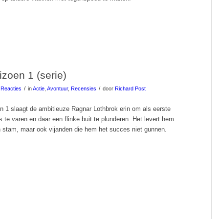
izoen 1 (serie)
/
/
 Reacties
in
Actie
,
Avontuur
,
Recensies
door
Richard Post
en 1 slaagt de ambitieuze Ragnar Lothbrok erin om als eerste
 te varen en daar een flinke buit te plunderen. Het levert hem
jn stam, maar ook vijanden die hem het succes niet gunnen.