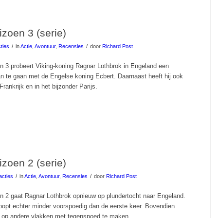
izoen 3 (serie)
/
/
ties
in
Actie
,
Avontuur
,
Recensies
door
Richard Post
en 3 probeert Viking-koning Ragnar Lothbrok in Engeland een
 te gaan met de Engelse koning Ecbert. Daarnaast heeft hij ook
Frankrijk en in het bijzonder Parijs.
izoen 2 (serie)
/
/
acties
in
Actie
,
Avontuur
,
Recensies
door
Richard Post
en 2 gaat Ragnar Lothbrok opnieuw op plundertocht naar Engeland.
oopt echter minder voorspoedig dan de eerste keer. Bovendien
 op andere vlakken met tegenspoed te maken.