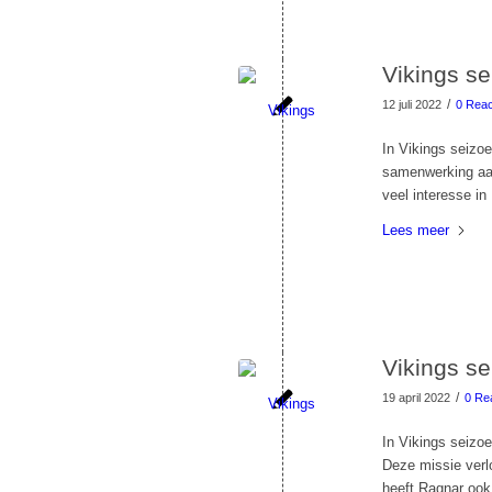
Vikings se
/
12 juli 2022
0 Reac
In Vikings seizo
samenwerking aan
veel interesse in 
Lees meer
Vikings se
/
19 april 2022
0 Re
In Vikings seizo
Deze missie verl
heeft Ragnar ook