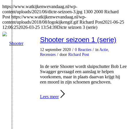
https://www.watkijkenwevandaag.nl/wp-
content/uploads/2021/06/dicte-seizoen-3.jpg
1300
2000
Richard
Post
https://www.watkijkenwevandaag.nl/wp-
content/uploads/2018/08/logokijkengif.gif
Richard Post
2021-06-25
12:06:25
2026-03-25 13:54:39
Dicte seizoen 3 (serie)
Shooter seizoen 1 (serie)
12 september 2020
/
0 Reacties
/
in
Actie
,
Recensies
/
door
Richard Post
In de serie Shooter wordt sluipschutter Bob Lee
Swagger gevraagd een aanslag te helpen
voorkomen, maar in plaats daarvan krijgt hij
een moord in zijn schoenen geschoven.
Lees meer