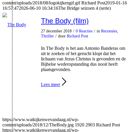
content/uploads/2018/08/logokijkengif.gif
Richard Post
2019-01-16
16:57:47
2026-06-10 16:34:16
The Bridge seizoen 4 (serie)
The Body (film)
27 december 2018
/
0 Reacties
/
in
Recensies
,
Thriller
/
door
Richard Post
In The Body is het aan Antonio Banderas om
uit te zoeken of het gerucht klopt dat het
lichaam van Jezus Christus is gevonden en de
Bijbelse wederopstanding dus nooit heeft
plaatsgevonden.
Lees meer
https://www.watkijkenwevandaag.nl/wp-
content/uploads/2018/12/TheBody.jpg
1920
2903
Richard Post
https://www.watkijkenwevandaag.nl/wp-