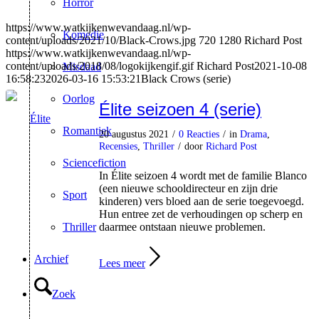
Horror
https://www.watkijkenwevandaag.nl/wp-
Komedie
content/uploads/2021/10/Black-Crows.jpg
720
1280
Richard Post
https://www.watkijkenwevandaag.nl/wp-
content/uploads/2018/08/logokijkengif.gif
Richard Post
2021-10-08
Misdaad
16:58:23
2026-03-16 15:53:21
Black Crows (serie)
Oorlog
Élite seizoen 4 (serie)
Romantiek
20 augustus 2021
/
0 Reacties
/
in
Drama
,
Recensies
,
Thriller
/
door
Richard Post
Sciencefiction
In Élite seizoen 4 wordt met de familie Blanco
(een nieuwe schooldirecteur en zijn drie
Sport
kinderen) vers bloed aan de serie toegevoegd.
Hun entree zet de verhoudingen op scherp en
Thriller
daarmee ontstaan nieuwe problemen.
Archief
Lees meer
Zoek